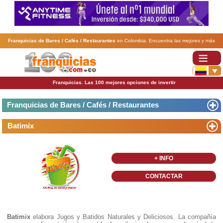
Franquicias de Bares / Cafés / Restaurantes
en Colombia. Encuentra las mejores y más
rentables
franquicias de Bares / Cafés / Restaurantes
. Abre tu negocio a través de una
franquicia barata, rentable y segura.
Franquicias. Las 100 mejores opciones de invertir
Franquicias de Bares / Cafés / Restaurantes
Batimix
+ INFO
CONTACTAR
Batimix
elabora Jugos y Batidos Naturales y Deliciosos. La compañía