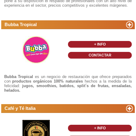
pone a su disposición el respaldo de profesionales con un alto nivel de
experiencia en el sector, precios competitivos y excelentes márgenes.
Bubba Tropical
+ INFO
CONTACTAR
Bubba Tropical
es un negocio de restauración que ofrece preparados
con
productos orgánicos 100% naturales
hechos a la medida de la
felicidad:
jugos, smoothies, batidos, split´s de frutas, ensaladas,
helados.
Café y Té Italia
+ INFO