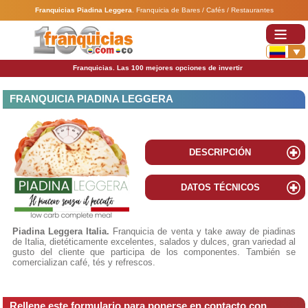
Franquicias Piadina Leggera
.
Franquicia de Bares / Cafés / Restaurantes
Franquicias. Las 100 mejores opciones de invertir
FRANQUICIA PIADINA LEGGERA
DESCRIPCIÓN
DATOS TÉCNICOS
Piadina Leggera Italia.
Franquicia de venta y take away de piadinas
de Italia, dietéticamente excelentes, salados y dulces, gran variedad al
gusto del cliente que participa de los componentes. También se
comercializan café, tés y refrescos.
Rellene este formulario para ponerse en contacto con