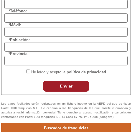
*Teléfono:
*Móvil:
*Población:
*Provincia:
He leído y acepto la
política de privacidad
Enviar
Los datos facilitados serán registrados en un fichero inscrito en la AEPD del que es titular
Portal 100Franquicias S.L.. Se cederán a las franquicias de las que solicite información y
autoriza a recibir información comercial. Tiene derecho al acceso, rectificación y cancelación
contactando con Portal 100Franquicias S.L. C/ Coso 67-75, 4ºF, 50001(Zaragoza).
Buscador de franquicias