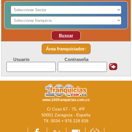
Buscar
Área franquiciador:
Usuario
Contraseña
www.100franquicias.com.co
C/ Coso 67 - 75, 4ºF
50001 Zaragoza - España
Tlf. 0034 + 976 228 839