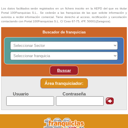
Los datos facilitados serán registrados en un fichero inscrito en la AEPD del que es titular
Portal 100Franquicias S.L.. Se cederán a las franquicias de las que solicite información y
autoriza a recibir información comercial. Tiene derecho al acceso, rectificación y cancelación
contactando con Portal 100Franquicias S.L. C/ Coso 67-75, 4ºF, 50001(Zaragoza).
Buscador de franquicias
Buscar
Área franquiciador:
Usuario
Contraseña