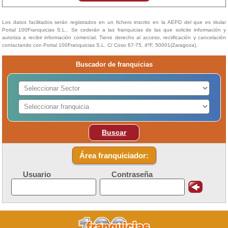
Los datos facilitados serán registrados en un fichero inscrito en la AEPD del que es titular
Portal 100Franquicias S.L.. Se cederán a las franquicias de las que solicite información y
autoriza a recibir información comercial. Tiene derecho al acceso, rectificación y cancelación
contactando con Portal 100Franquicias S.L. C/ Coso 67-75, 4ºF, 50001(Zaragoza).
Buscador de franquicias
Buscar
Área franquiciador:
Usuario
Contraseña