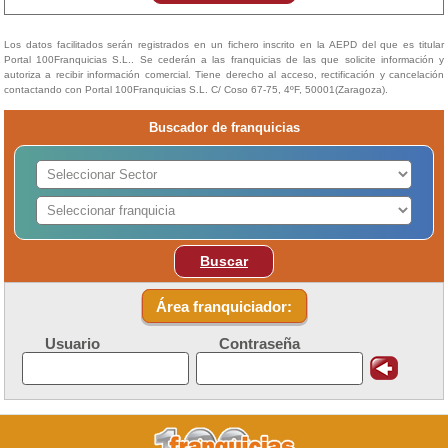
Los datos facilitados serán registrados en un fichero inscrito en la AEPD del que es titular
Portal 100Franquicias S.L.. Se cederán a las franquicias de las que solicite información y
autoriza a recibir información comercial. Tiene derecho al acceso, rectificación y cancelación
contactando con Portal 100Franquicias S.L. C/ Coso 67-75, 4ºF, 50001(Zaragoza).
Buscador de franquicias
Buscar
Área franquiciador:
Usuario
Contraseña