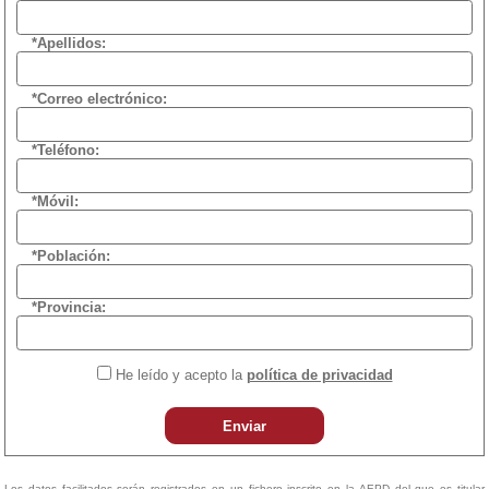
*Apellidos:
*Correo electrónico:
*Teléfono:
*Móvil:
*Población:
*Provincia:
He leído y acepto la
política de privacidad
Enviar
Los datos facilitados serán registrados en un fichero inscrito en la AEPD del que es titular