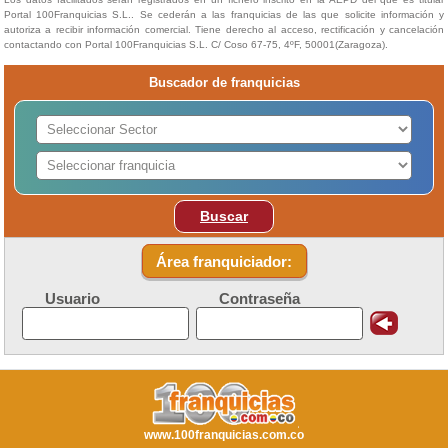
Portal 100Franquicias S.L.. Se cederán a las franquicias de las que solicite información y
autoriza a recibir información comercial. Tiene derecho al acceso, rectificación y cancelación
contactando con Portal 100Franquicias S.L. C/ Coso 67-75, 4ºF, 50001(Zaragoza).
Buscador de franquicias
Buscar
Área franquiciador:
Usuario
Contraseña
www.100franquicias.com.co