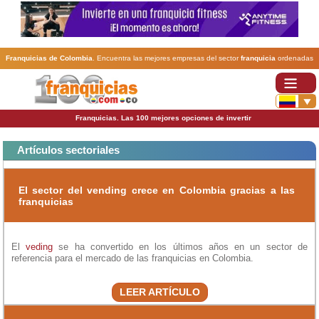
Franquicias de Colombia
. Encuentra las mejores empresas del sector
franquicia
ordenadas
por actividad. En www.100franquicias.com.co encontrarás las
franquicias
más rentables,
baratas y seguras.
Franquicias. Las 100 mejores opciones de invertir
Artículos sectoriales
El sector del vending crece en Colombia gracias a las
franquicias
El
veding
se ha convertido en los últimos años en un sector de
referencia para el mercado de las franquicias en Colombia.
LEER ARTÍCULO