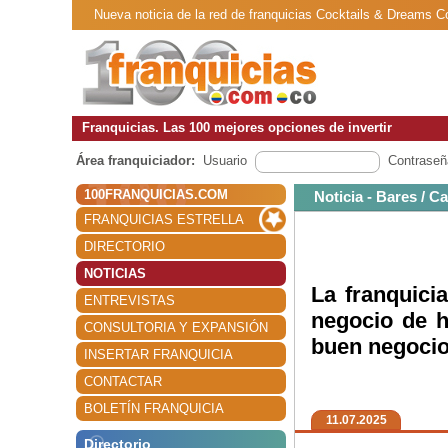
Nueva noticia de la red de franquicias Cocktails & Dreams C
Franquicias. Las 100 mejores opciones de invertir
Área franquiciador:
Usuario
Contraseñ
100FRANQUICIAS.COM
Noticia - Bares / C
FRANQUICIAS ESTRELLA
DIRECTORIO
NOTICIAS
La franquici
ENTREVISTAS
negocio de h
CONSULTORIA Y EXPANSIÓN
buen negocio
INSERTAR FRANQUICIA
CONTACTAR
BOLETÍN FRANQUICIA
11.07.2025
Directorio