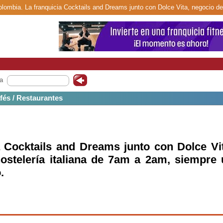
olombia. La franquicia Cocktails and Dreams junto con Dolce Vita, negocio de
a
afés / Restaurantes
a Cocktails and Dreams junto con Dolce Vi
ostelería italiana de 7am a 2am, siempre 
.