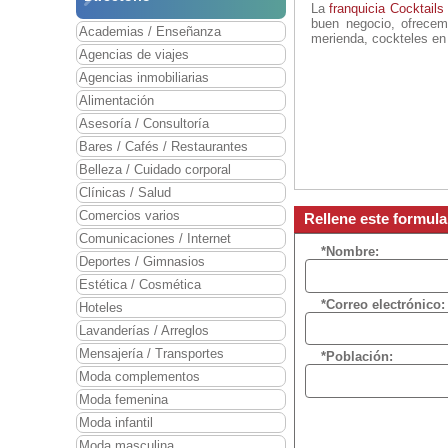
La
franquicia Cocktail
buen negocio, ofrecemo
Academias / Enseñanza
merienda, cockteles en 
Agencias de viajes
Agencias inmobiliarias
Alimentación
Asesoría / Consultoría
Bares / Cafés / Restaurantes
Belleza / Cuidado corporal
Clínicas / Salud
Comercios varios
Rellene este formul
Comunicaciones / Internet
*Nombre:
Deportes / Gimnasios
Estética / Cosmética
*Correo electrónico:
Hoteles
Lavanderías / Arreglos
Mensajería / Transportes
*Población:
Moda complementos
Moda femenina
Moda infantil
Moda masculina