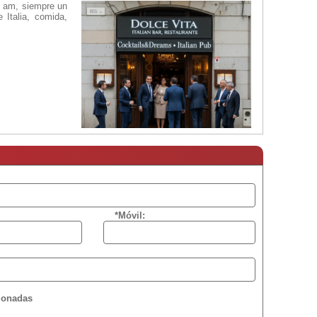
2 am, siempre un
 Italia, comida,
*Móvil:
cionadas