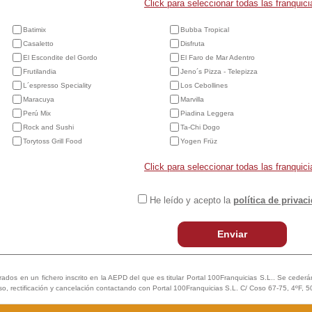
Click para seleccionar todas las franquici
Batimix
Bubba Tropical
Casaletto
Disfruta
El Escondite del Gordo
El Faro de Mar Adentro
Frutilandia
Jeno´s Pizza - Telepizza
L´espresso Speciality
Los Cebollines
Maracuya
Marvilla
Perú Mix
Piadina Leggera
Rock and Sushi
Ta-Chi Dogo
Torytoss Grill Food
Yogen Früz
Click para seleccionar todas las franquici
He leído y acepto la
política de privac
Enviar
trados en un fichero inscrito en la AEPD del que es titular Portal 100Franquicias S.L.. Se cederán 
so, rectificación y cancelación contactando con Portal 100Franquicias S.L. C/ Coso 67-75, 4ºF, 