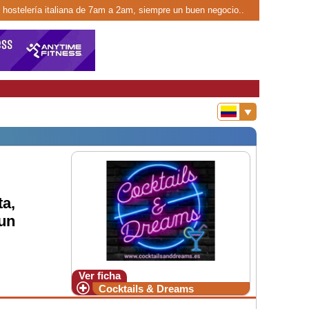
 hostelería italiana de 7am a 2am, siempre un buen negocio..
ta,
un
Ver ficha
Cocktails & Dreams