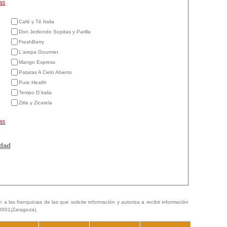
as
Café y Té Italia
Don Jediondo Sopitas y Parilla
FreshBerry
L'arepa Gourmet
Mango Express
Patatas A Cielo Abierto
Pure Health
Tempo D´italia
Zitla y Zicatela
as
idad
a las franquicias de las que solicite información y autoriza a recibir información
50001(Zaragoza).