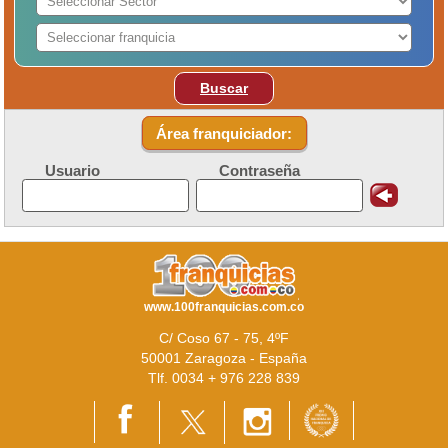
Buscar
Área franquiciador:
Usuario
Contraseña
www.100franquicias.com.co
C/ Coso 67 - 75, 4ºF
50001 Zaragoza - España
Tlf. 0034 + 976 228 839