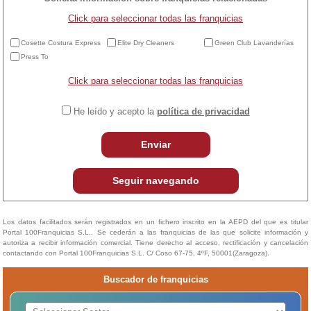
Click para seleccionar todas las franquicias
Cosette Costura Express
Elite Dry Cleaners
Green Club Lavanderías
Press To
Click para seleccionar todas las franquicias
He leído y acepto la
política de privacidad
Enviar
Seguir navegando
Los datos facilitados serán registrados en un fichero inscrito en la AEPD del que es titular
Portal 100Franquicias S.L.. Se cederán a las franquicias de las que solicite información y
autoriza a recibir información comercial. Tiene derecho al acceso, rectificación y cancelación
contactando con Portal 100Franquicias S.L. C/ Coso 67-75, 4ºF, 50001(Zaragoza).
Buscador de franquicias