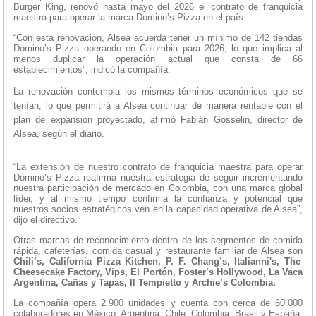
Burger King, renovó hasta mayo del 2026 el contrato de franquicia
maestra para operar la marca Domino’s Pizza en el país.
“Con esta renovación, Alsea acuerda tener un mínimo de 142 tiendas
Domino’s Pizza operando en Colombia para 2026, lo que implica al
menos duplicar la operación actual que consta de 66
establecimientos”, indicó la compañía.
La renovación contempla los mismos términos económicos que se
tenían, lo que permitirá a Alsea continuar de manera rentable con el
plan de expansión proyectado, afirmó Fabián Gosselin, director de
Alsea, según el diario.
“La extensión de nuestro contrato de franquicia maestra para operar
Domino’s Pizza reafirma nuestra estrategia de seguir incrementando
nuestra participación de mercado en Colombia, con una marca global
líder, y al mismo tiempo confirma la confianza y potencial que
nuestros socios estratégicos ven en la capacidad operativa de Alsea”,
dijo el directivo.
Otras marcas de reconocimiento dentro de los segmentos de comida
rápida, cafeterías, comida casual y restaurante familiar de Alsea son
Chili’s, California Pizza Kitchen, P. F. Chang’s, Italianni's, The
Cheesecake Factory, Vips, El Portón, Foster’s Hollywood, La Vaca
Argentina, Cañas y Tapas, Il Tempietto y Archie’s Colombia.
La compañía opera 2.900 unidades y cuenta con cerca de 60.000
colaboradores en México, Argentina, Chile, Colombia, Brasil y España.