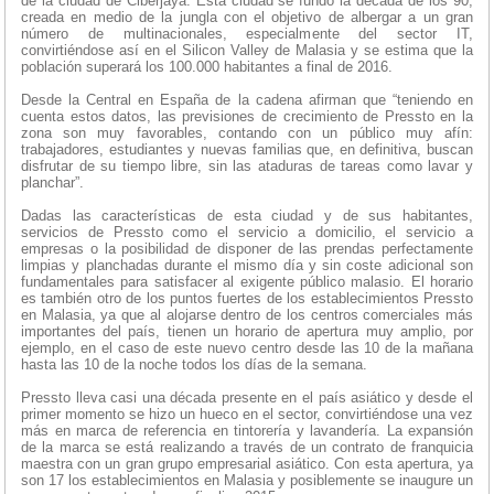
de la ciudad de Ciberjaya. Esta ciudad se fundó la década de los 90,
creada en medio de la jungla con el objetivo de albergar a un gran
número de multinacionales, especialmente del sector IT,
convirtiéndose así en el Silicon Valley de Malasia y se estima que la
población superará los 100.000 habitantes a final de 2016.
Desde la Central en España de la cadena afirman que “teniendo en
cuenta estos datos, las previsiones de crecimiento de Pressto en la
zona son muy favorables, contando con un público muy afín:
trabajadores, estudiantes y nuevas familias que, en definitiva, buscan
disfrutar de su tiempo libre, sin las ataduras de tareas como lavar y
planchar”.
Dadas las características de esta ciudad y de sus habitantes,
servicios de Pressto como el servicio a domicilio, el servicio a
empresas o la posibilidad de disponer de las prendas perfectamente
limpias y planchadas durante el mismo día y sin coste adicional son
fundamentales para satisfacer al exigente público malasio. El horario
es también otro de los puntos fuertes de los establecimientos Pressto
en Malasia, ya que al alojarse dentro de los centros comerciales más
importantes del país, tienen un horario de apertura muy amplio, por
ejemplo, en el caso de este nuevo centro desde las 10 de la mañana
hasta las 10 de la noche todos los días de la semana.
Pressto lleva casi una década presente en el país asiático y desde el
primer momento se hizo un hueco en el sector, convirtiéndose una vez
más en marca de referencia en tintorería y lavandería. La expansión
de la marca se está realizando a través de un contrato de franquicia
maestra con un gran grupo empresarial asiático. Con esta apertura, ya
son 17 los establecimientos en Malasia y posiblemente se inaugure un