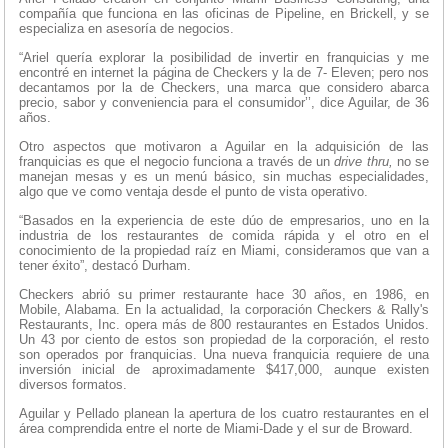
compañía que funciona en las oficinas de Pipeline, en Brickell, y se
especializa en asesoría de negocios.
“Ariel quería explorar la posibilidad de invertir en franquicias y me
encontré en internet la página de Checkers y la de 7- Eleven; pero nos
decantamos por la de Checkers, una marca que considero abarca
precio, sabor y conveniencia para el consumidor’’, dice Aguilar, de 36
años.
Otro aspectos que motivaron a Aguilar en la adquisición de las
franquicias es que el negocio funciona a través de un
drive thru,
no se
manejan mesas y es un menú básico, sin muchas especialidades,
algo que ve como ventaja desde el punto de vista operativo.
“Basados en la experiencia de este dúo de empresarios, uno en la
industria de los restaurantes de comida rápida y el otro en el
conocimiento de la propiedad raíz en Miami, consideramos que van a
tener éxito”, destacó Durham.
Checkers abrió su primer restaurante hace 30 años, en 1986, en
Mobile, Alabama. En la actualidad, la corporación Checkers & Rally's
Restaurants, Inc. opera más de 800 restaurantes en Estados Unidos.
Un 43 por ciento de estos son propiedad de la corporación, el resto
son operados por franquicias. Una nueva franquicia requiere de una
inversión inicial de aproximadamente $417,000, aunque existen
diversos formatos.
Aguilar y Pellado planean la apertura de los cuatro restaurantes en el
área comprendida entre el norte de Miami-Dade y el sur de Broward.