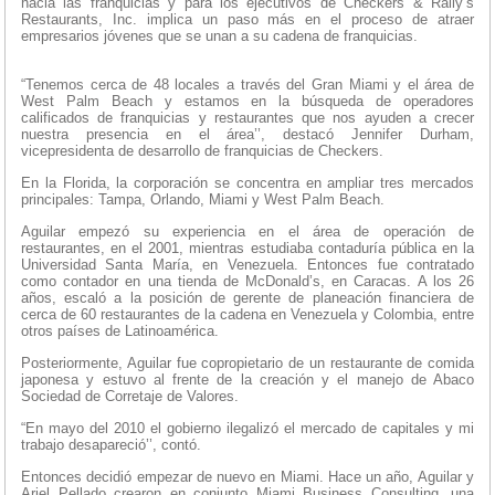
hacia las franquicias y para los ejecutivos de Checkers & Rally’s
Restaurants, Inc. implica un paso más en el proceso de atraer
empresarios jóvenes que se unan a su cadena de franquicias.
“Tenemos cerca de 48 locales a través del Gran Miami y el área de
West Palm Beach y estamos en la búsqueda de operadores
calificados de franquicias y restaurantes que nos ayuden a crecer
nuestra presencia en el área’’, destacó Jennifer Durham,
vicepresidenta de desarrollo de franquicias de Checkers.
En la Florida, la corporación se concentra en ampliar tres mercados
principales: Tampa, Orlando, Miami y West Palm Beach.
Aguilar empezó su experiencia en el área de operación de
restaurantes, en el 2001, mientras estudiaba contaduría pública en la
Universidad Santa María, en Venezuela. Entonces fue contratado
como contador en una tienda de McDonald’s, en Caracas. A los 26
años, escaló a la posición de gerente de planeación financiera de
cerca de 60 restaurantes de la cadena en Venezuela y Colombia, entre
otros países de Latinoamérica.
Posteriormente, Aguilar fue copropietario de un restaurante de comida
japonesa y estuvo al frente de la creación y el manejo de Abaco
Sociedad de Corretaje de Valores.
“En mayo del 2010 el gobierno ilegalizó el mercado de capitales y mi
trabajo desapareció’’, contó.
Entonces decidió empezar de nuevo en Miami. Hace un año, Aguilar y
Ariel Pellado crearon en conjunto Miami Business Consulting, una