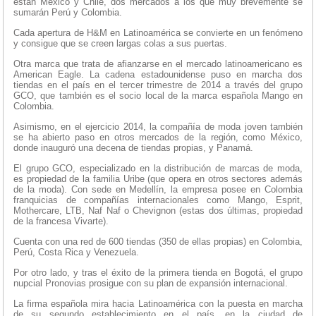
están México y Chile, dos mercados a los que muy brevemente se
sumarán Perú y Colombia.
Cada apertura de H&M en Latinoamérica se convierte en un fenómeno
y consigue que se creen largas colas a sus puertas.
Otra marca que trata de afianzarse en el mercado latinoamericano es
American Eagle. La cadena estadounidense puso en marcha dos
tiendas en el país en el tercer trimestre de 2014 a través del grupo
GCO, que también es el socio local de la marca española Mango en
Colombia.
Asimismo, en el ejercicio 2014, la compañía de moda joven también
se ha abierto paso en otros mercados de la región, como México,
donde inauguró una decena de tiendas propias, y Panamá.
El grupo GCO, especializado en la distribución de marcas de moda,
es propiedad de la familia Uribe (que opera en otros sectores además
de la moda). Con sede en Medellín, la empresa posee en Colombia
franquicias de compañías internacionales como Mango, Esprit,
Mothercare, LTB, Naf Naf o Chevignon (estas dos últimas, propiedad
de la francesa Vivarte).
Cuenta con una red de 600 tiendas (350 de ellas propias) en Colombia,
Perú, Costa Rica y Venezuela.
Por otro lado, y tras el éxito de la primera tienda en Bogotá, el grupo
nupcial Pronovias prosigue con su plan de expansión internacional.
La firma española mira hacia Latinoamérica con la puesta en marcha
de su segundo establecimiento en el país, en la ciudad de