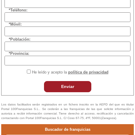
*Teléfono:
*Móvil:
*Población:
*Provincia:
He leído y acepto la
política de privacidad
Enviar
Los datos facilitados serán registrados en un fichero inscrito en la AEPD del que es titular
Portal 100Franquicias S.L.. Se cederán a las franquicias de las que solicite información y
autoriza a recibir información comercial. Tiene derecho al acceso, rectificación y cancelación
contactando con Portal 100Franquicias S.L. C/ Coso 67-75, 4ºF, 50001(Zaragoza).
Buscador de franquicias