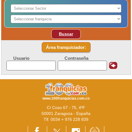
Buscar
Área franquiciador:
Usuario
Contraseña
www.100franquicias.com.co
C/ Coso 67 - 75, 4ºF
50001 Zaragoza - España
Tlf. 0034 + 976 228 839