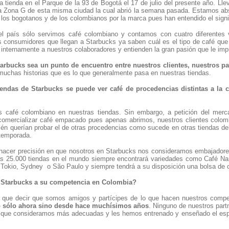
a tienda en el Parque de la 93 de Bogotá el 17 de julio del presente año. L
la Zona G de esta misma ciudad la cual abrió la semana pasada. Estamos abs
 los bogotanos y de los colombianos por la marca pues han entendido el signif
el país sólo servimos café colombiano y contamos con cuatro diferentes 
s consumidores que llegan a Starbucks ya saben cuál es el tipo de café que 
nternamente a nuestros colaboradores y entienden la gran pasión que le imp
bucks sea un punto de encuentro entre nuestros clientes, nuestros part
muchas historias que es lo que generalmente pasa en nuestras tiendas.
tiendas de Starbucks se puede ver café de procedencias distintas a l
s café colombiano en nuestras tiendas. Sin embargo, a petición del mer
mercializar café empacado pues apenas abrimos, nuestros clientes colomb
ién querían probar el de otras procedencias como sucede en otras tiendas de
temporada.
 hacer precisión en que nosotros en Starbucks nos consideramos embajador
as 25.000 tiendas en el mundo siempre encontrará variedades como Café N
 Tokio, Sydney o São Paulo y siempre tendrá a su disposición una bolsa de 
Starbucks a su competencia en Colombia?
 que decir que somos amigos y partícipes de lo que hacen nuestros compe
 sólo ahora sino desde hace muchísimos años
. Ninguno de nuestros par
 que consideramos más adecuadas y les hemos entrenado y enseñado el espíritu