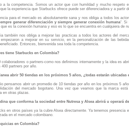
a la competencia. Somos un actor que con humildad y mucho respeto est
e la experiencia que Starbucks ofrece puede ser diferenciadora y a partir d
ncia para el mercado es absolutamente sana y nos obliga a todos los actore
iempre generar diferenciación y siempre generar conexión humana
“. S
 que es la conexión humana y eso es lo que se encuentra en cualquiera de nu
a también nos obliga a mejorar las practicas a todos los actores del me
empezaron a mejorar en su servicio, en la personalización de las bebida
beneficiado. Entonces, bienvenida sea toda la competencia.
es tiene Starbucks en Colombia?
olaboradores o partners-como nos definimos internamente y la idea es abrir
 400 partners por año.
nea abrir 50 tiendas en los próximos 5 años, ¿todas estarán ubicadas 
io pensamos abrir un promedio de 10 tiendas por año en los próximos 5 años.
olidación del mercado bogotano. Una vez que veamos que la marca está
a en otras plazas.
dina que conforma la sociedad entre Nutresa y Alsea abrirá u operará 
cks en otros países ya la cubre Alsea directamente. Ya tenemos presencia en
izada en el mercado colombiano.
anquicias en Colombia?