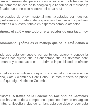
levamos 5 meses de operación donde ya tenemos 6 tiendas, la
olutamente felices de la acogida que ha tenido el mercado y
icado que tiene para nosotros el estar aquí.
variedades de origen nacional muy aceptadas por nuestros
prefieren y su método de preparación, buscan a los partners
rimimos a nuestro trabajo en aspectos como la atención.
ners, el café y que todo gire alrededor de una taza.
Hoy
a colombiana, ¿cómo es el manejo que se le está dando a
cado que está compuesto por gente que quiere y conoce la
ianos nos dijeron que les encantaba que les sirvamos café
l mundo y escuchando esto, abrimos la posibilidad de ofrecer
es del café colombiano porque un consumidor que se acerque
ariño, Café Colombia y Café Peñol. De esta manera se puede
café que diga Hecho en Colombia.
tidores.
A través de la Federación Nacional de Cafeteros
tners ha venido de la competencia pues nos hemos encargado
, la filosofía y algo de la filantropía que debe ofrecer esta