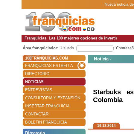
Nueva noticia de
Franquicias. Las 100 mejores opciones de invertir
Área franquiciador:
Usuario
Contraseñ
100FRANQUICIAS.COM
Noticia -
FRANQUICIAS ESTRELLA
DIRECTORIO
NOTICIAS
ENTREVISTAS
Starbuks es
CONSULTORIA Y EXPANSIÓN
Colombia
INSERTAR FRANQUICIA
CONTACTAR
BOLETÍN FRANQUICIA
19.12.2014
Directorio