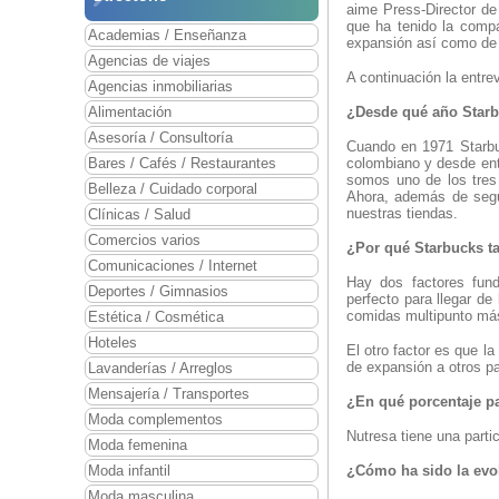
aime Press-Director d
que ha tenido la comp
Academias / Enseñanza
expansión así como de 
Agencias de viajes
A continuación la entrev
Agencias inmobiliarias
Alimentación
¿Desde qué año Starb
Asesoría / Consultoría
Cuando en 1971 Starbu
Bares / Cafés / Restaurantes
colombiano y desde ent
somos uno de los tres
Belleza / Cuidado corporal
Ahora, además de segui
nuestras tiendas.
Clínicas / Salud
Comercios varios
¿Por qué Starbucks t
Comunicaciones / Internet
Hay dos factores fund
Deportes / Gimnasios
perfecto para llegar d
comidas multipunto más
Estética / Cosmética
Hoteles
El otro factor es que l
de expansión a otros p
Lavanderías / Arreglos
Mensajería / Transportes
¿En qué porcentaje pa
Moda complementos
Nutresa tiene una parti
Moda femenina
Moda infantil
¿Cómo ha sido la evo
Moda masculina