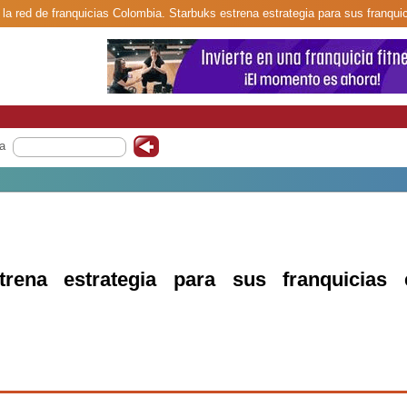
 la red de franquicias Colombia. Starbuks estrena estrategia para sus franqui
a
trena estrategia para sus franquicias 