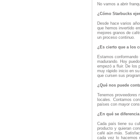
No vamos a abrir franqu
¿Cómo Starbucks ejer
Desde hace varios años
que hemos invertido en
mejores granos de café
un proceso continuo.
¿Es cierto que a los 
Estamos conformando un
madurando. Hoy puedo 
empezó a fluir. De los
muy rápido inicio en su
que cursen sus progra
¿Qué nos puede contar
Tenemos proveedores na
locales. Contamos con
países con mayor cons
¿En qué se diferenci
Cada país tiene su cu
producto y quieran co
café aún más. Satisfac
cada vez lo hacemos m