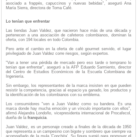
asociado a frappés, capuccinos y nuevas bebidas", aseguró Ana
María Sierra, directora de Toma Café.
Lo tenían que enfrentar
Las tiendas Juan Valdez, que nacieron hace más de una década y
pertenecen a una asociación de cafeteros colombianos, dominan la
oferta, con 194 locales en todo Colombia.
Pero ante el cambio en la oferta de café gourmet servido, el lugar
privilegiado de Juan Valdez corre riesgos, según expertos.
"Van a tener una pérdida de mercado pero eso tarde o temprano lo
tenían que enfrentar", aseguró a la AFP Eduardo Sarmiento, director
del Centro de Estudios Económicos de la Escuela Colombiana de
Ingeniería.
Sin embargo, los representantes de la marca insisten en que pueden
resistir la competencia, gracias al espacio ya ganado, los productos y
la identificación de los colombianos con su emblema.
Los consumidores "ven a Juan Valdez como su bandera. Es una
marca donde hay mucha emoción y un vínculo importante con ellos",
afirmó Alejandra Londoño, vicepresidenta internacional de Procafecol,
dueña de la
franquicia
.
Juan Valdez, es un personaje creado a finales de la década de 1950
que representa a un campesino con bigote y sombrero que siempre va
acompañado de la mula 'Conchita'. Su figura surgió para promover el