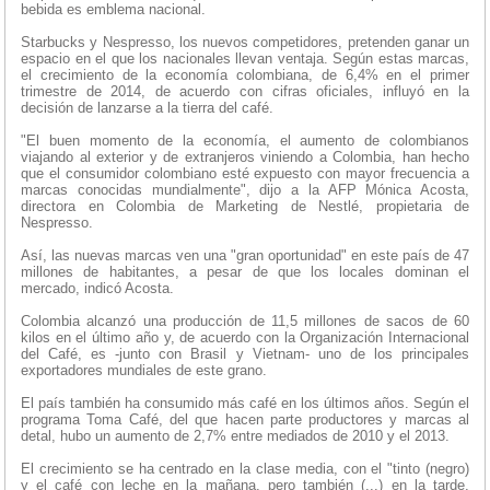
bebida es emblema nacional.
Starbucks y Nespresso, los nuevos competidores, pretenden ganar un
espacio en el que los nacionales llevan ventaja. Según estas marcas,
el crecimiento de la economía colombiana, de 6,4% en el primer
trimestre de 2014, de acuerdo con cifras oficiales, influyó en la
decisión de lanzarse a la tierra del café.
"El buen momento de la economía, el aumento de colombianos
viajando al exterior y de extranjeros viniendo a Colombia, han hecho
que el consumidor colombiano esté expuesto con mayor frecuencia a
marcas conocidas mundialmente", dijo a la AFP Mónica Acosta,
directora en Colombia de Marketing de Nestlé, propietaria de
Nespresso.
Así, las nuevas marcas ven una "gran oportunidad" en este país de 47
millones de habitantes, a pesar de que los locales dominan el
mercado, indicó Acosta.
Colombia alcanzó una producción de 11,5 millones de sacos de 60
kilos en el último año y, de acuerdo con la Organización Internacional
del Café, es -junto con Brasil y Vietnam- uno de los principales
exportadores mundiales de este grano.
El país también ha consumido más café en los últimos años. Según el
programa Toma Café, del que hacen parte productores y marcas al
detal, hubo un aumento de 2,7% entre mediados de 2010 y el 2013.
El crecimiento se ha centrado en la clase media, con el "tinto (negro)
y el café con leche en la mañana, pero también (...) en la tarde,