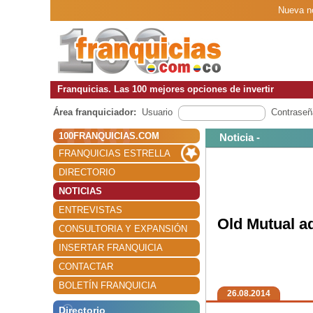
Nueva no
Franquicias. Las 100 mejores opciones de invertir
Área franquiciador:
Usuario
Contraseñ
100FRANQUICIAS.COM
Noticia -
FRANQUICIAS ESTRELLA
DIRECTORIO
NOTICIAS
ENTREVISTAS
Old Mutual a
CONSULTORIA Y EXPANSIÓN
INSERTAR FRANQUICIA
CONTACTAR
BOLETÍN FRANQUICIA
26.08.2014
Directorio