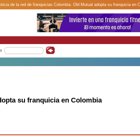
ticia de la red de franquicias Colombia. Old Mutual adopta su franquicia en 
a
dopta su franquicia en Colombia