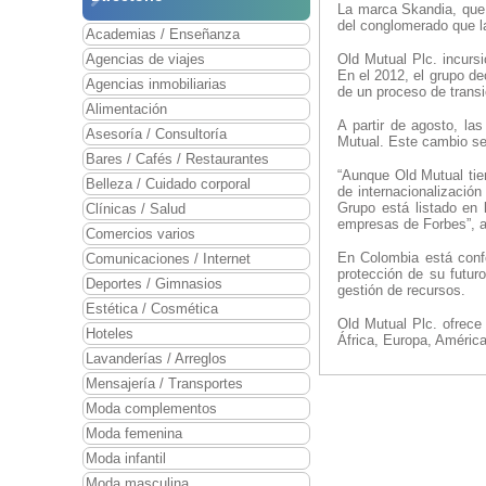
La marca Skandia, que 
del conglomerado que l
Academias / Enseñanza
Agencias de viajes
Old Mutual Plc. incurs
En el 2012, el grupo de
Agencias inmobiliarias
de un proceso de transi
Alimentación
A partir de agosto, l
Asesoría / Consultoría
Mutual. Este cambio se 
Bares / Cafés / Restaurantes
“Aunque Old Mutual tie
Belleza / Cuidado corporal
de internacionalizació
Grupo está listado en 
Clínicas / Salud
empresas de Forbes”, af
Comercios varios
En Colombia está confo
Comunicaciones / Internet
protección de su futuro
Deportes / Gimnasios
gestión de recursos.
Estética / Cosmética
Old Mutual Plc. ofrece
Hoteles
África, Europa, América
Lavanderías / Arreglos
Mensajería / Transportes
Moda complementos
Moda femenina
Moda infantil
Moda masculina