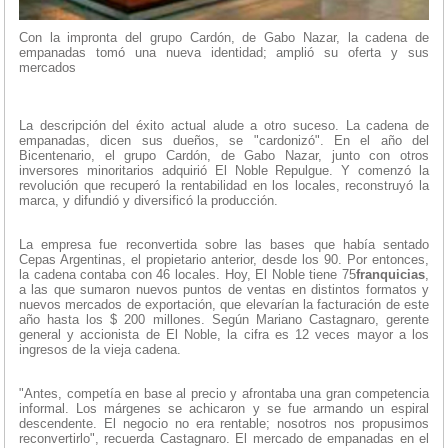
Con la impronta del grupo Cardón, de Gabo Nazar, la cadena de
empanadas tomó una nueva identidad; amplió su oferta y sus
mercados
La descripción del éxito actual alude a otro suceso. La cadena de
empanadas, dicen sus dueños, se "cardonizó". En el año del
Bicentenario, el grupo Cardón, de Gabo Nazar, junto con otros
inversores minoritarios adquirió El Noble Repulgue. Y comenzó la
revolución que recuperó la rentabilidad en los locales, reconstruyó la
marca, y difundió y diversificó la producción.
La empresa fue reconvertida sobre las bases que había sentado
Cepas Argentinas, el propietario anterior, desde los 90. Por entonces,
la cadena contaba con 46 locales. Hoy, El Noble tiene 75
franquicias
,
a las que sumaron nuevos puntos de ventas en distintos formatos y
nuevos mercados de exportación, que elevarían la facturación de este
año hasta los $ 200 millones. Según Mariano Castagnaro, gerente
general y accionista de El Noble, la cifra es 12 veces mayor a los
ingresos de la vieja cadena.
"Antes, competía en base al precio y afrontaba una gran competencia
informal. Los márgenes se achicaron y se fue armando un espiral
descendente. El negocio no era rentable; nosotros nos propusimos
reconvertirlo", recuerda Castagnaro. El mercado de empanadas en el