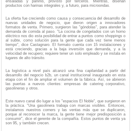
ensaladas y paninis, provisto por terceros. Mientras, diseñan
productos con harinas integrales y, a futuro, para microondas.
La oferta fue creciendo como causa y consecuencia del desarrollo de
nuevas unidades de negocio, que dieron origen a innovadores
formatos de venta. Primero, surgieron las "góndolas", para atender la
demanda de comida al paso. "La cocina de congelados con un horno
eléctrico nos dio esta posibilidad de entrar a puntos como shoppings o
al subte, como solución para la gente que cada vez tiene menos
tiempo", dice Castagnaro. El formato cuenta con 15 instalaciones y
está creciendo, gracias a la baja inversión que demanda, y a la
velocidad de recupero; requiere tener un solo empleado y se instala en
lugares de alto tránsito.
La logística a nivel país alcanzó una fina capilaridad a partir del
desarrollo del negocio b2b, un canal institucional inaugurado en esta
etapa con el fin de ampliar el volumen de la fábrica. Así, se abrieron
las puertas a nuevos clientes: empresas de catering corporativo,
gasolineras y otros.
Este nuevo canal dio lugar a los "espacios El Noble", que surgieron en
la práctica. "Una gasolinera trabaja con marcas visibles. Entonces,
instalamos nuestros corners y las ventas más que se duplicaron,
porque al reconocer la marca, la gente tiene mejor predisposición a
consumir", dice el gerente de la compañía. Estos puntos de venta ya
son 95, y también crecen.