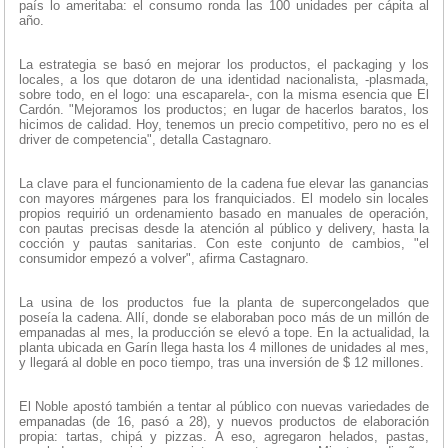
país lo ameritaba: el consumo ronda las 100 unidades per cápita al
año.
La estrategia se basó en mejorar los productos, el packaging y los
locales, a los que dotaron de una identidad nacionalista, -plasmada,
sobre todo, en el logo: una escaparela-, con la misma esencia que El
Cardón. "Mejoramos los productos; en lugar de hacerlos baratos, los
hicimos de calidad. Hoy, tenemos un precio competitivo, pero no es el
driver de competencia", detalla Castagnaro.
La clave para el funcionamiento de la cadena fue elevar las ganancias
con mayores márgenes para los franquiciados. El modelo sin locales
propios requirió un ordenamiento basado en manuales de operación,
con pautas precisas desde la atención al público y delivery, hasta la
cocción y pautas sanitarias. Con este conjunto de cambios, "el
consumidor empezó a volver", afirma Castagnaro.
La usina de los productos fue la planta de supercongelados que
poseía la cadena. Allí, donde se elaboraban poco más de un millón de
empanadas al mes, la producción se elevó a tope. En la actualidad, la
planta ubicada en Garín llega hasta los 4 millones de unidades al mes,
y llegará al doble en poco tiempo, tras una inversión de $ 12 millones.
El Noble apostó también a tentar al público con nuevas variedades de
empanadas (de 16, pasó a 28), y nuevos productos de elaboración
propia: tartas, chipá y pizzas. A eso, agregaron helados, pastas,