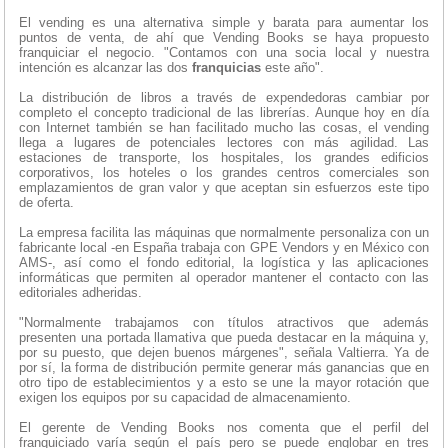
El vending es una alternativa simple y barata para aumentar los
puntos de venta, de ahí que Vending Books se haya propuesto
franquiciar el negocio. "Contamos con una socia local y nuestra
intención es alcanzar las dos
franquicias
este año".
La distribución de libros a través de expendedoras cambiar por
completo el concepto tradicional de las librerías. Aunque hoy en día
con Internet también se han facilitado mucho las cosas, el vending
llega a lugares de potenciales lectores con más agilidad. Las
estaciones de transporte, los hospitales, los grandes edificios
corporativos, los hoteles o los grandes centros comerciales son
emplazamientos de gran valor y que aceptan sin esfuerzos este tipo
de oferta.
La empresa facilita las máquinas que normalmente personaliza con un
fabricante local -en España trabaja con GPE Vendors y en México con
AMS-, así como el fondo editorial, la logística y las aplicaciones
informáticas que permiten al operador mantener el contacto con las
editoriales adheridas.
"Normalmente trabajamos con títulos atractivos que además
presenten una portada llamativa que pueda destacar en la máquina y,
por su puesto, que dejen buenos márgenes", señala Valtierra. Ya de
por sí, la forma de distribución permite generar más ganancias que en
otro tipo de establecimientos y a esto se une la mayor rotación que
exigen los equipos por su capacidad de almacenamiento.
El gerente de Vending Books nos comenta que el perfil del
franquiciado varía según el país pero se puede englobar en tres