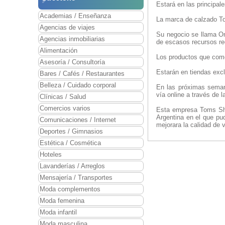
Estará en las principale
Academias / Enseñanza
La marca de calzado To
Agencias de viajes
Su negocio se llama O
Agencias inmobiliarias
de escasos recursos re
Alimentación
Los productos que come
Asesoría / Consultoría
Estarán en tiendas exc
Bares / Cafés / Restaurantes
Belleza / Cuidado corporal
En las próximas seman
vía online a través de la
Clínicas / Salud
Comercios varios
Esta empresa Toms Shoe
Argentina en el que pu
Comunicaciones / Internet
mejorara la calidad de 
Deportes / Gimnasios
Estética / Cosmética
Hoteles
Lavanderías / Arreglos
Mensajería / Transportes
Moda complementos
Moda femenina
Moda infantil
Moda masculina