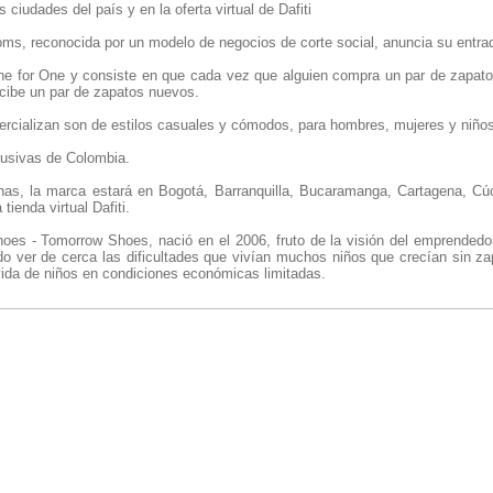
s ciudades del país y en la oferta virtual de Dafiti
ms, reconocida por un modelo de negocios de corte social, anuncia su entra
ne for One y consiste en que cada vez que alguien compra un par de zapat
cibe un par de zapatos nuevos.
rcializan son de estilos casuales y cómodos, para hombres, mujeres y niños
lusivas de Colombia.
as, la marca estará en Bogotá, Barranquilla, Bucaramanga, Cartagena, Cú
 tienda virtual Dafiti.
s - Tomorrow Shoes, nació en el 2006, fruto de la visión del emprendedo
do ver de cerca las dificultades que vivían muchos niños que crecían sin za
vida de niños en condiciones económicas limitadas.