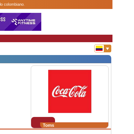
ado colombiano.
Toms