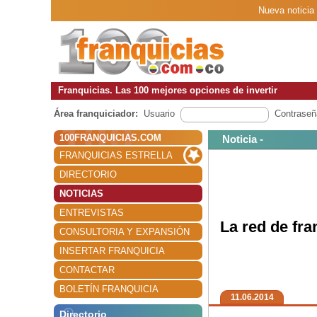
Nueva noticia 
Franquicias. Las 100 mejores opciones de invertir
Área franquiciador:
Usuario
Contraseñ
100FRANQUICIAS.COM
Noticia -
FRANQUICIAS ESTRELLA
DIRECTORIO
NOTICIAS
ENTREVISTAS
La red de fr
CONSULTORIA Y EXPANSIÓN
INSERTAR FRANQUICIA
CONTACTAR
BOLETÍN FRANQUICIA
11.06.2014
Directorio