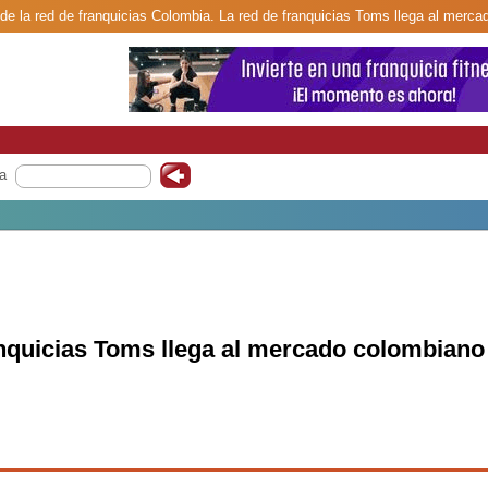
de la red de franquicias Colombia. La red de franquicias Toms llega al merc
a
anquicias Toms llega al mercado colombiano