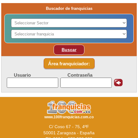
Buscador de franquicias
Buscar
Área franquiciador:
Usuario
Contraseña
www.100franquicias.com.co
C/ Coso 67 - 75, 4ºF
50001 Zaragoza - España