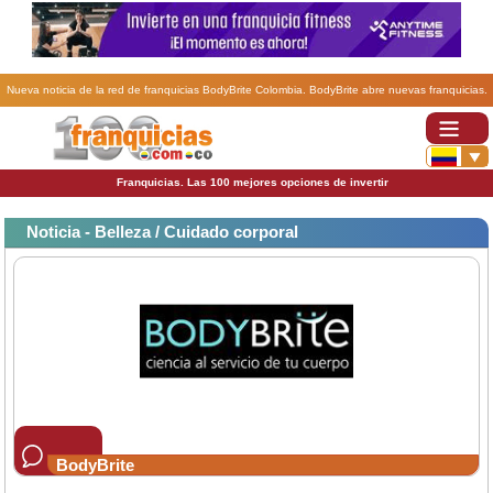
Nueva noticia de la red de franquicias BodyBrite Colombia. BodyBrite abre nuevas franquicias.
Franquicias. Las 100 mejores opciones de invertir
Noticia - Belleza / Cuidado corporal
BodyBrite