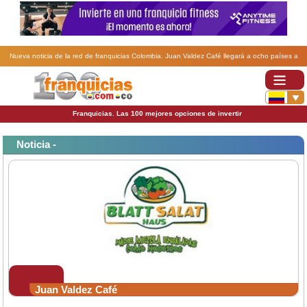
Nueva noticia de la red de franquicias Colombia. Juan Valdez Café llegará a ocho países a
través de franquicias.
Franquicias. Las 100 mejores opciones de invertir
Noticia -
Juan Valdez Café