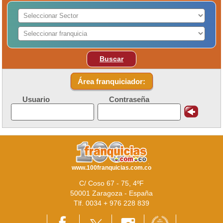
Buscar
Área franquiciador:
Usuario
Contraseña
www.100franquicias.com.co
C/ Coso 67 - 75, 4ºF
50001 Zaragoza - España
Tlf. 0034 + 976 228 839