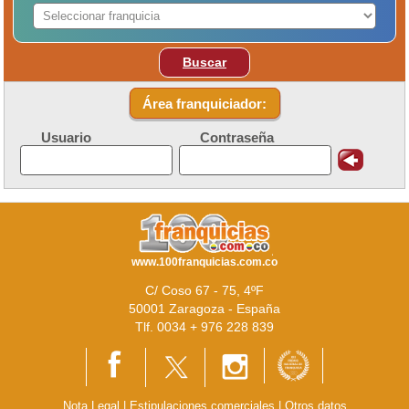
Buscar
Área franquiciador:
Usuario
Contraseña
www.100franquicias.com.co
C/ Coso 67 - 75, 4ºF
50001 Zaragoza - España
Tlf. 0034 + 976 228 839
Nota Legal
|
Estipulaciones comerciales
|
Otros datos