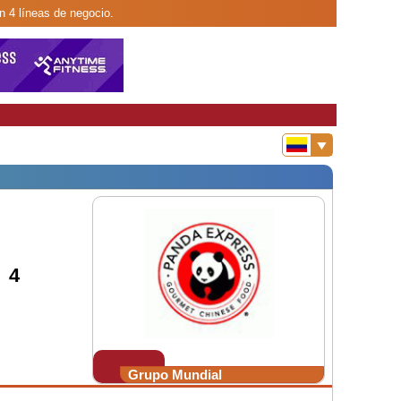
n 4 líneas de negocio.
 4
Grupo Mundial