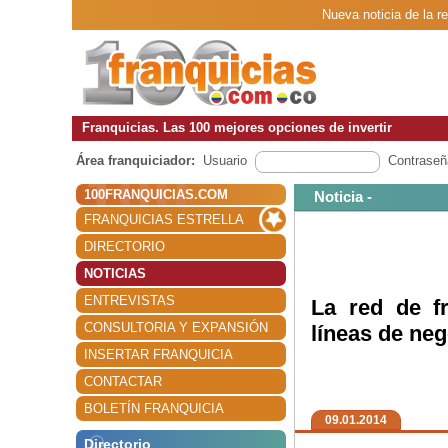
Nueva noticia de la r
Franquicias. Las 100 mejores opciones de invertir
Área franquiciador:
Usuario
Contraseñ
100FRANQUICIAS.COM
Noticia -
FRANQUICIAS ESTRELLA
DIRECTORIO
NOTICIAS
ENTREVISTAS
La red de f
CONSULTORIA Y EXPANSIÓN
líneas de ne
INSERTAR FRANQUICIA
CONTACTAR
BOLETÍN FRANQUICIA
09.01.2014
Directorio