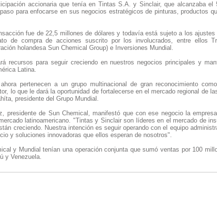
icipación accionaria que tenía en Tintas S.A. y Sinclair, que alcanzaba el 
 paso para enfocarse en sus negocios estratégicos de pinturas, productos q
ransacción fue de 22,5 millones de dólares y todavía está sujeto a los ajuste
ato de compra de acciones suscrito por los involucrados, entre ellos Tr
poración holandesa Sun Chemical Group) e Inversiones Mundial.
rá recursos para seguir creciendo en nuestros negocios principales y man
érica Latina.
r ahora pertenecen a un grupo multinacional de gran reconocimiento com
or, lo que le dará la oportunidad de fortalecerse en el mercado regional de las
híta, presidente del Grupo Mundial.
z, presidente de Sun Chemical, manifestó que con ese negocio la empresa
mercado latinoamericano. "Tintas y Sinclair son líderes en el mercado de in
án creciendo. Nuestra intención es seguir operando con el equipo administrat
icio y soluciones innovadoras que ellos esperan de nosotros".
al y Mundial tenían una operación conjunta que sumó ventas por 100 millon
ú y Venezuela.