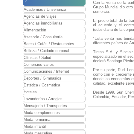
Con la venta de la part
Grupo Mundial dio otro
Academias / Enseñanza
comercio.
Agencias de viajes
El precio total de la t
Agencias inmobiliarias
el acuerdo y el contr
(subsidiaria de la cor
Alimentación
Asesoría / Consultoría
"Esta venta nos brinda
diferentes países de Am
Bares / Cafés / Restaurantes
Belleza / Cuidado corporal
Tintas S.A. y Sinclai
especializado en el sect
Clínicas / Salud
declaró Santiago Piedra
Comercios varios
Por su parte, Rudi Len
Comunicaciones / Internet
como con el creciente 
Deportes / Gimnasios
donde las economías est
calidad, excelente serv
Estética / Cosmética
Hoteles
Desde 1999, Sun Chemic
Colombia, Ecuador, Per
Lavanderías / Arreglos
Mensajería / Transportes
Moda complementos
Moda femenina
Moda infantil
Moda masculina