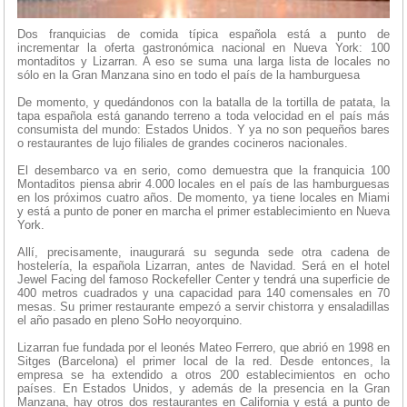
Dos franquicias de comida típica española está a punto de
incrementar la oferta gastronómica nacional en Nueva York: 100
montaditos y Lizarran. A eso se suma una larga lista de locales no
sólo en la Gran Manzana sino en todo el país de la hamburguesa
De momento, y quedándonos con la batalla de la tortilla de patata, la
tapa española está ganando terreno a toda velocidad en el país más
consumista del mundo: Estados Unidos. Y ya no son pequeños bares
o restaurantes de lujo filiales de grandes cocineros nacionales.
El desembarco va en serio, como demuestra que la franquicia 100
Montaditos piensa abrir 4.000 locales en el país de las hamburguesas
en los próximos cuatro años. De momento, ya tiene locales en Miami
y está a punto de poner en marcha el primer establecimiento en Nueva
York.
Allí, precisamente, inaugurará su segunda sede otra cadena de
hostelería, la española Lizarran, antes de Navidad. Será en el hotel
Jewel Facing del famoso Rockefeller Center y tendrá una superficie de
400 metros cuadrados y una capacidad para 140 comensales en 70
mesas. Su primer restaurante empezó a servir chistorra y ensaladillas
el año pasado en pleno SoHo neoyorquino.
Lizarran fue fundada por el leonés Mateo Ferrero, que abrió en 1998 en
Sitges (Barcelona) el primer local de la red. Desde entonces, la
empresa se ha extendido a otros 200 establecimientos en ocho
países. En Estados Unidos, y además de la presencia en la Gran
Manzana, hay otros dos restaurantes en California y está a punto de