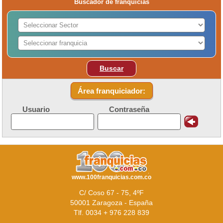
Buscador de franquicias
Buscar
Área franquiciador:
Usuario
Contraseña
www.100franquicias.com.co
C/ Coso 67 - 75, 4ºF
50001 Zaragoza - España
Tlf. 0034 + 976 228 839