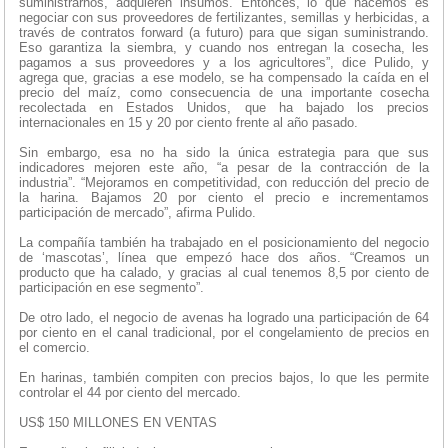
suministrarnos, adquieren insumos. Entonces, lo que hacemos es
negociar con sus proveedores de fertilizantes, semillas y herbicidas, a
través de contratos forward (a futuro) para que sigan suministrando.
Eso garantiza la siembra, y cuando nos entregan la cosecha, les
pagamos a sus proveedores y a los agricultores”, dice Pulido, y
agrega que, gracias a ese modelo, se ha compensado la caída en el
precio del maíz, como consecuencia de una importante cosecha
recolectada en Estados Unidos, que ha bajado los precios
internacionales en 15 y 20 por ciento frente al año pasado.
Sin embargo, esa no ha sido la única estrategia para que sus
indicadores mejoren este año, “a pesar de la contracción de la
industria”. “Mejoramos en competitividad, con reducción del precio de
la harina. Bajamos 20 por ciento el precio e incrementamos
participación de mercado”, afirma Pulido.
La compañía también ha trabajado en el posicionamiento del negocio
de ‘mascotas’, línea que empezó hace dos años. “Creamos un
producto que ha calado, y gracias al cual tenemos 8,5 por ciento de
participación en ese segmento”.
De otro lado, el negocio de avenas ha logrado una participación de 64
por ciento en el canal tradicional, por el congelamiento de precios en
el comercio.
En harinas, también compiten con precios bajos, lo que les permite
controlar el 44 por ciento del mercado.
US$ 150 MILLONES EN VENTAS