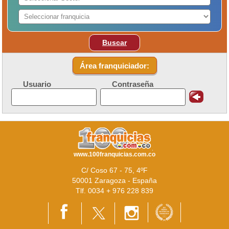
Buscar
Área franquiciador:
Usuario
Contraseña
www.100franquicias.com.co
C/ Coso 67 - 75, 4ºF
50001 Zaragoza - España
Tlf. 0034 + 976 228 839