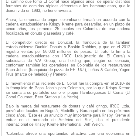
El camino que tomó El Corral hace algunos años, de operar distintos
formatos de comidas rápidas diferentes a las hamburguesas, que le
dieron vida en 1983, no tiene reversa.
Ahora, la empresa de origen colombiano firmará un acuerdo con la
cadena estadounidense Krispy Kreme para desarollar, en un plazo de
cinco años, los primeros 25 locales en Colombia de esa cadena
focalizada en donuts glaseadas y café.
El competidor directo es Donucol, la franquicia de la también
estadounidense Dunkin’ Donuts y Baskin Robbins, y que en el 2012
registró ventas por 56.000 millones de pesos. El trato lo firma la
cadena estadounidense con IRCC Ltda.(matriz de El Corral) y
subsidiaria de VA! Group, una holding que, según se conoció,
conforman también los operadores en Colombia de los restaurantes
Papa John’s (franquicia de pizza de EE. UU.), Leños & Carbón, Yogen
Fruz (marca de helados) y Paneroli.
El movimiento más reciente de El Corral fue la compra -en el 2010- de
la franquicia de Papa John’s para Colombia, por lo que Krispy Kreme
se suma a su portafolio como el propio Hamburguesas El Corral (El
Corral Gourmet, Beer Station y La Yarda).
Bajo la marca del restaurante de donuts y café gringo, IRCC Ltda.
prevé abrir locales en Bogotá, Medellín y Barranquilla en los próximos
cinco años. “Este es un anuncio muy importante para Krispy Kreme al
entrar en el mercado de América del Sur”, dijo el presidente
internacional de Krispy Kreme International, Jeff Welch.
“Colombia ofrece una oportunidad atractiva con una economía en