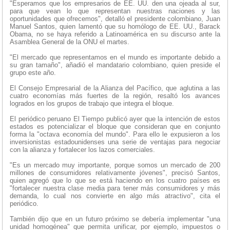
"Esperamos que los empresarios de EE. UU. den una ojeada al sur,
para que vean lo que representan nuestras naciones y las
oportunidades que ofrecemos", detalló el presidente colombiano, Juan
Manuel Santos, quien lamentó que su homólogo de EE. UU., Barack
Obama, no se haya referido a Latinoamérica en su discurso ante la
Asamblea General de la ONU el martes.
"El mercado que representamos en el mundo es importante debido a
su gran tamaño", añadió el mandatario colombiano, quien preside el
grupo este año.
El Consejo Empresarial de la Alianza del Pacífico, que aglutina a las
cuatro economías más fuertes de la región, resaltó los avances
logrados en los grupos de trabajo que integra el bloque.
El periódico peruano El Tiempo publicó ayer que la intención de estos
estados es potencializar el bloque que consideran que en conjunto
forma la "octava economía del mundo". Para ello le expusieron a los
inversionistas estadounidenses una serie de ventajas para negociar
con la alianza y fortalecer los lazos comerciales.
"Es un mercado muy importante, porque somos un mercado de 200
millones de consumidores relativamente jóvenes", precisó Santos,
quien agregó que lo que se está haciendo en los cuatro países es
"fortalecer nuestra clase media para tener más consumidores y más
demanda, lo cual nos convierte en algo más atractivo", cita el
periódico.
También dijo que en un futuro próximo se debería implementar "una
unidad homogénea" que permita unificar, por ejemplo, impuestos o