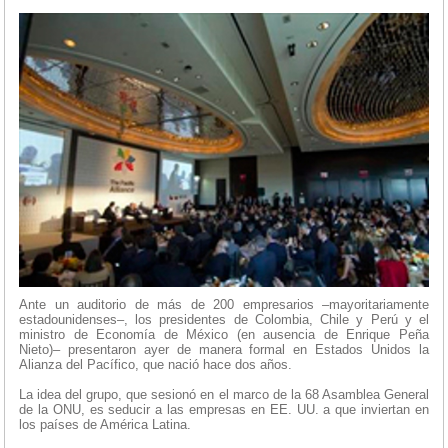
Ante un auditorio de más de 200 empresarios –mayoritariamente
estadounidenses–, los presidentes de Colombia, Chile y Perú y el
ministro de Economía de México (en ausencia de Enrique Peña
Nieto)– presentaron ayer de manera formal en Estados Unidos la
Alianza del Pacífico, que nació hace dos años.
La idea del grupo, que sesionó en el marco de la 68 Asamblea General
de la ONU, es seducir a las empresas en EE. UU. a que inviertan en
los países de América Latina.