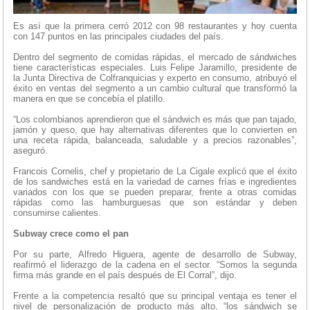
Es así que la primera cerró 2012 con 98 restaurantes y hoy cuenta
con 147 puntos en las principales ciudades del país.
Dentro del segmento de comidas rápidas, el mercado de sándwiches
tiene características especiales. Luis Felipe Jaramillo, presidente de
la Junta Directiva de Colfranquicias y experto en consumo, atribuyó el
éxito en ventas del segmento a un cambio cultural que transformó la
manera en que se concebía el platillo.
“Los colombianos aprendieron que el sándwich es más que pan tajado,
jamón y queso, que hay alternativas diferentes que lo convierten en
una receta rápida, balanceada, saludable y a precios razonables”,
aseguró.
Francois Cornelis, chef y propietario de La Cigale explicó que el éxito
de los sandwiches está en la variedad de carnes frías e ingredientes
variados con los que se pueden preparar, frente a otras comidas
rápidas como las hamburguesas que son estándar y deben
consumirse calientes.
Subway crece como el pan
Por su parte, Alfredo Higuera, agente de desarrollo de Subway,
reafirmó el liderazgo de la cadena en el sector. “Somos la segunda
firma más grande en el país después de El Corral”, dijo.
Frente a la competencia resaltó que su principal ventaja es tener el
nivel de personalización de producto más alto, “los sándwich se