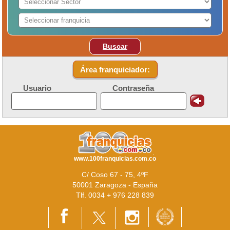
Buscar
Área franquiciador:
Usuario
Contraseña
www.100franquicias.com.co
C/ Coso 67 - 75, 4ºF
50001 Zaragoza - España
Tlf. 0034 + 976 228 839