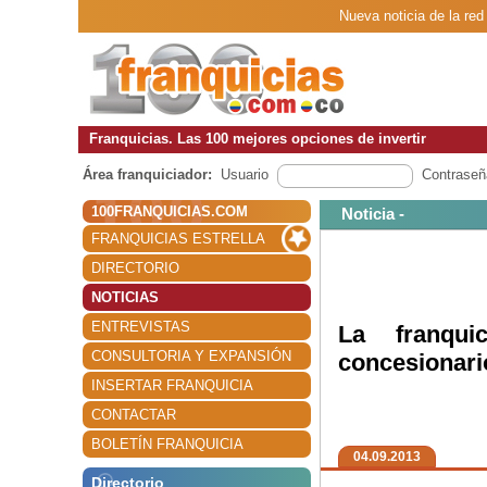
Nueva noticia de la red
Franquicias. Las 100 mejores opciones de invertir
Área franquiciador:
Usuario
Contraseñ
100FRANQUICIAS.COM
Noticia -
FRANQUICIAS ESTRELLA
DIRECTORIO
NOTICIAS
ENTREVISTAS
La franqui
CONSULTORIA Y EXPANSIÓN
concesionari
INSERTAR FRANQUICIA
CONTACTAR
BOLETÍN FRANQUICIA
04.09.2013
Directorio