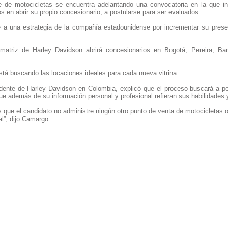
te de motocicletas se encuentra adelantando una convocatoria en la que in
s en abrir su propio concesionario, a postularse para ser evaluados
e a una estrategia de la compañía estadounidense por incrementar su pres
atriz de Harley Davidson abrirá concesionarios en Bogotá, Pereira, Barr
stá buscando las locaciones ideales para cada nueva vitrina.
dente de Harley Davidson en Colombia, explicó que el proceso buscará a p
que además de su información personal y profesional refieran sus habilidades 
s que el candidato no administre ningún otro punto de venta de motocicletas
al”, dijo Camargo.