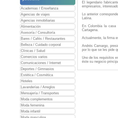
El legendario fabrican
empresarios, interesado
Academias / Enseñanza
Lo anterior correspond
Agencias de viajes
Latina.
Agencias inmobiliarias
En Colombia la casa m
Alimentación
Cartagena.
Asesoría / Consultoría
Actualmente, la firma e
Bares / Cafés / Restaurantes
Belleza / Cuidado corporal
Andrés Camargo, presi
por lo que se les pide 
Clínicas / Salud
Comercios varios
Uno de los requisitos e
éste su negocio princip
Comunicaciones / Internet
Deportes / Gimnasios
Estética / Cosmética
Hoteles
Lavanderías / Arreglos
Mensajería / Transportes
Moda complementos
Moda femenina
Moda infantil
Moda masculina