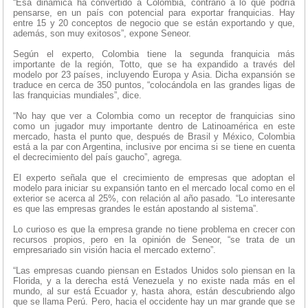
“Esa dinámica ha convertido a Colombia, contrario a lo que podría
pensarse, en un país con potencial para exportar franquicias. Hay
entre 15 y 20 conceptos de negocio que se están exportando y que,
además, son muy exitosos”, expone Seneor.
Según el experto, Colombia tiene la segunda franquicia más
importante de la región, Totto, que se ha expandido a través del
modelo por 23 países, incluyendo Europa y Asia. Dicha expansión se
traduce en cerca de 350 puntos, “colocándola en las grandes ligas de
las franquicias mundiales”, dice.
“No hay que ver a Colombia como un receptor de franquicias sino
como un jugador muy importante dentro de Latinoamérica en este
mercado, hasta el punto que, después de Brasil y México, Colombia
está a la par con Argentina, inclusive por encima si se tiene en cuenta
el decrecimiento del país gaucho”, agrega.
El experto señala que el crecimiento de empresas que adoptan el
modelo para iniciar su expansión tanto en el mercado local como en el
exterior se acerca al 25%, con relación al año pasado. “Lo interesante
es que las empresas grandes le están apostando al sistema”.
Lo curioso es que la empresa grande no tiene problema en crecer con
recursos propios, pero en la opinión de Seneor, “se trata de un
empresariado sin visión hacia el mercado externo”.
“Las empresas cuando piensan en Estados Unidos solo piensan en la
Florida, y a la derecha está Venezuela y no existe nada más en el
mundo, al sur está Ecuador y, hasta ahora, están descubriendo algo
que se llama Perú. Pero, hacia el occidente hay un mar grande que se