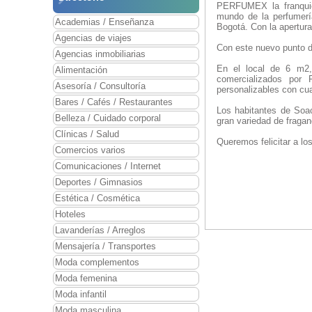
PERFUMEX la franquic
mundo de la perfumerí
Academias / Enseñanza
Bogotá. Con la apertura
Agencias de viajes
Con este nuevo punto de
Agencias inmobiliarias
En el local de 6 m2, 
Alimentación
comercializados por 
Asesoría / Consultoría
personalizables con cua
Bares / Cafés / Restaurantes
Los habitantes de Soa
Belleza / Cuidado corporal
gran variedad de fraganc
Clínicas / Salud
Queremos felicitar a lo
Comercios varios
Comunicaciones / Internet
Deportes / Gimnasios
Estética / Cosmética
Hoteles
Lavanderías / Arreglos
Mensajería / Transportes
Moda complementos
Moda femenina
Moda infantil
Moda masculina