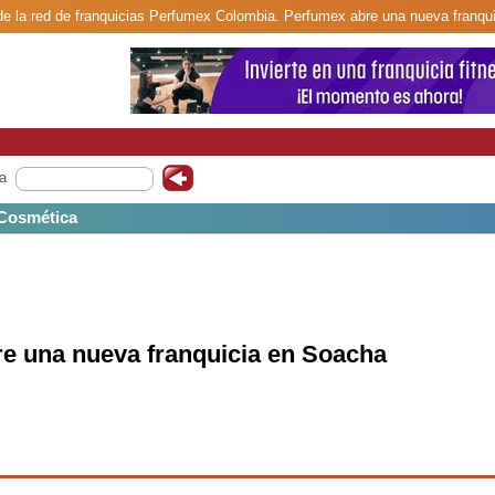
de la red de franquicias Perfumex Colombia. Perfumex abre una nueva franqu
a
/ Cosmética
e una nueva franquicia en Soacha