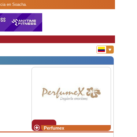
icia en Soacha.
Perfumex