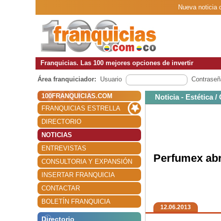
Nueva noticia 
Franquicias. Las 100 mejores opciones de invertir
Área franquiciador:
Usuario
Contraseñ
100FRANQUICIAS.COM
Noticia - Estética 
FRANQUICIAS ESTRELLA
DIRECTORIO
NOTICIAS
ENTREVISTAS
Perfumex abr
CONSULTORIA Y EXPANSIÓN
INSERTAR FRANQUICIA
CONTACTAR
BOLETÍN FRANQUICIA
12.06.2013
Directorio