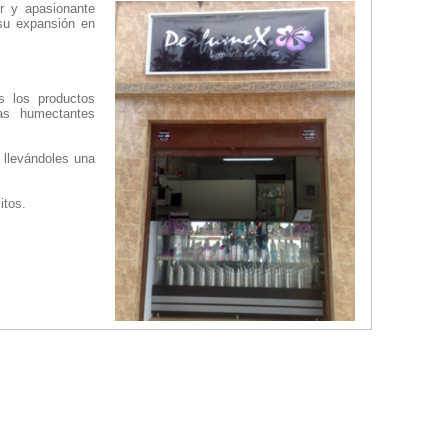
r y apasionante
 su expansión en
s los productos
as humectantes
 llevándoles una
itos.