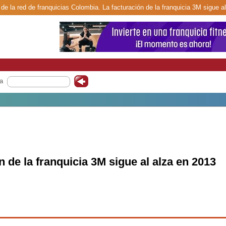
de la red de franquicias Colombia. La facturación de la franquicia 3M sigue a
a
n de la franquicia 3M sigue al alza en 2013