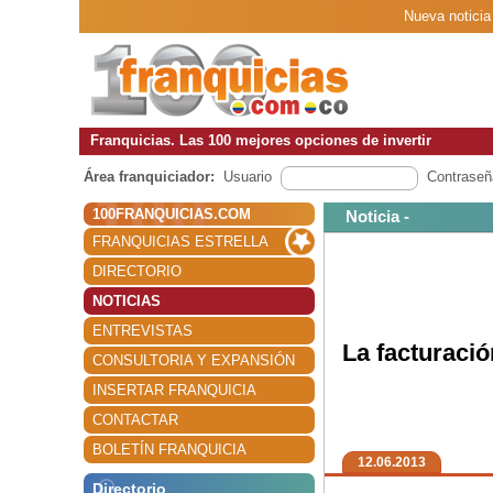
Nueva noticia 
Franquicias. Las 100 mejores opciones de invertir
Área franquiciador:
Usuario
Contraseñ
100FRANQUICIAS.COM
Noticia -
FRANQUICIAS ESTRELLA
DIRECTORIO
NOTICIAS
ENTREVISTAS
La facturació
CONSULTORIA Y EXPANSIÓN
INSERTAR FRANQUICIA
CONTACTAR
BOLETÍN FRANQUICIA
12.06.2013
Directorio