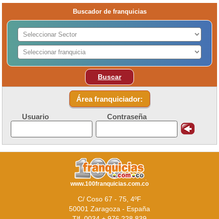
Buscador de franquicias
Buscar
Área franquiciador:
Usuario
Contraseña
www.100franquicias.com.co
C/ Coso 67 - 75, 4ºF
50001 Zaragoza - España
Tlf. 0034 + 976 228 839