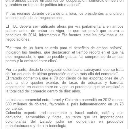
entre ambos países en asuntos de "cooperación, comercio e inversión
y también en temas de política internacional".
Y tras reunirse durante cerca de una hora, los presidentes anunciaron
la conclusión de las negociaciones.
El TLC deberá ser ratificado ahora por vía parlamentaria en ambos
países antes de entrar en vigor, lo que se prevé que ocurra a
principios de 2014, informaron a Efe fuentes israelíes próximas a las
negociaciones.
"Se trata de un buen acuerdo para el beneficio de ambos países",
indicaron las fuentes, que destacaron el tiempo récord en el que ha
sido negociado, lo que fue posible gracias "al compromiso de ambas
partes y la amistad entre ellas".
Por su parte, desde la delegación colombiana subrayaron que se trata
de "un acuerdo de última generación que va más allá del comercio".
El tratado contempla que el 70 por ciento de las exportaciones de un
país al otro queden exentas de tasas de aduanas y barreras
arancelarias en cuanto entre en vigor, un porcentaje que se ampliará a
la totalidad del comercio dentro de diez años.
La balanza comercial entre Israel y Colombia ascendió en 2012 a unos
680 millones de dólares, favorable al país latinoamericano en un 78
por ciento.
Colombia exporta tradicionalmente a Israel carbón, café y sus
derivados, esmeraldas y flores, en tanto que las importaciones
colombianas del Estado judío se concentran en productos
manufacturados y de alta tecnología.