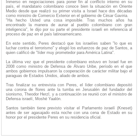
Inmerso en negociaciones para poner fin al conflicto interno en su
país, el mandatario colombiano conoce bien la situación en Oriente
Medio desde que realizó su primer visita a Israel hace dos décadas
como ministro de Comercio Exterior en el gobierno de César Gaviria.
"Ha hecho Usted una cosa imposible. Tras muchos años ha
encontrado la manera de aunar al pueblo colombiano con gran
inteligencia", le dijo por su parte el presidente israelí en referencia al
proceso de paz en el país latinoamericano.
En este sentido, Peres destacó que los israelíes saben "lo que es
luchar contra el terrorismo" y elogió los esfuerzos de paz de Santos, a
quien calificó de "líder muy prometedor para América Latina".
La última vez que el presidente colombiano estuvo en Israel fue en
2008 como ministro de Defensa de Álvaro Uribe, período en el que
ambos gobiernos impulsaron la cooperación de carácter militar bajo el
paraguas de Estados Unidos, aliado de ambos.
Tras finalizar su entrevista con Peres, el líder colombiano depositó
una corona de flores ante la tumba en Jerusalén del fundador del
sionismo, Theodor Herzl, y a continuación se reunió con el ministro de
Defensa israelí, Moshé Yaalón.
Santos también tiene previsto visitar el Parlamento israelí (Kneset)
antes de ser agasajado esta noche con una cena de Estado en su
honor por el presidente Peres en su residencia oficial.