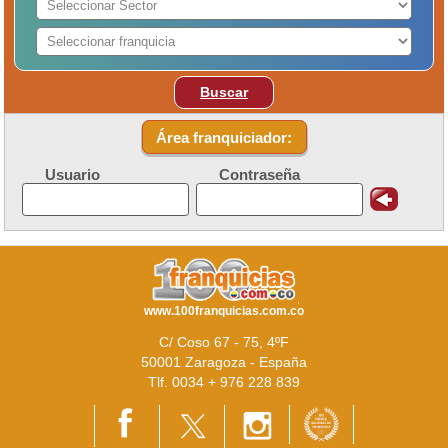
Buscar
Área franquiciador:
Usuario
Contraseña
www.100franquicias.com.co
C/ Coso 67 - 75, 4ºF
50001 Zaragoza - España
Tlf. 0034 + 976 228 839