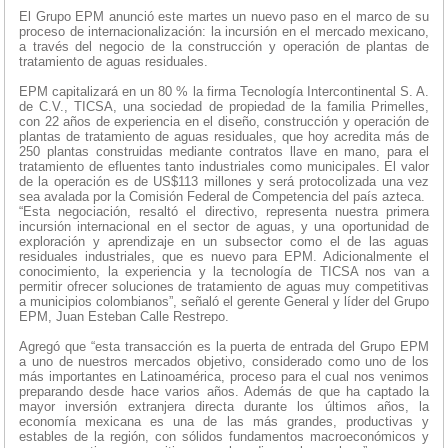
El Grupo EPM anunció este martes un nuevo paso en el marco de su
proceso de internacionalización: la incursión en el mercado mexicano,
a través del negocio de la construcción y operación de plantas de
tratamiento de aguas residuales.
EPM capitalizará en un 80 % la firma Tecnología Intercontinental S. A.
de C.V., TICSA, una sociedad de propiedad de la familia Primelles,
con 22 años de experiencia en el diseño, construcción y operación de
plantas de tratamiento de aguas residuales, que hoy acredita más de
250 plantas construidas mediante contratos llave en mano, para el
tratamiento de efluentes tanto industriales como municipales. El valor
de la operación es de US$113 millones y será protocolizada una vez
sea avalada por la Comisión Federal de Competencia del país azteca.
“Esta negociación, resaltó el directivo, representa nuestra primera
incursión internacional en el sector de aguas, y una oportunidad de
exploración y aprendizaje en un subsector como el de las aguas
residuales industriales, que es nuevo para EPM. Adicionalmente el
conocimiento, la experiencia y la tecnología de TICSA nos van a
permitir ofrecer soluciones de tratamiento de aguas muy competitivas
a municipios colombianos”, señaló el gerente General y líder del Grupo
EPM, Juan Esteban Calle Restrepo.
Agregó que “esta transacción es la puerta de entrada del Grupo EPM
a uno de nuestros mercados objetivo, considerado como uno de los
más importantes en Latinoamérica, proceso para el cual nos venimos
preparando desde hace varios años. Además de que ha captado la
mayor inversión extranjera directa durante los últimos años, la
economía mexicana es una de las más grandes, productivas y
estables de la región, con sólidos fundamentos macroeconómicos y