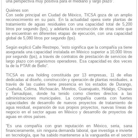
una perspectiva muy positiva para el mediano y largo plazo”.
Quiénes son
Con sede principal en Ciudad de México, TICSA goza de un amplio
reconocimiento en su país. En la actualidad opera siete plantas de
tratamiento de aguas residuales con una capacidad total de 5,200
litros por segundo (lps), y adelanta la construcción de otras siete que
se encuentran en diferentes etapas de ejecución, con una capacidad
global de 5,080 litros por segundo (lps).
Según explicó Calle Restrepo, “esto significa que la compañía ya tiene
asegurada una capacidad instalada en México superior a 10,000 litros
por segundo (lps), a través de contratos de prestación de servicios de
largo plazo con organismos operadores. Esa capacidad es dos veces
la de la PTAR de Bello”.
TICSA es una holding constituida por 13 empresas, 11 de ellas
dedicadas al diseño, construcción y operación de plantas residuales, a
través de las cuales tiene presencia en los estados de Durango,
Coahuila, Colima, Michoacán, Morelos, Guanajuato, Hidalgo, Chiapas
y Tamaulipas, donde ha tenido como clientes directos a las
administraciones municipales. La compañía cuenta con fuertes
capacidades de desarrollo de nuevos proyectos de tratamiento de
agua residual, expansión de sus propios proyectos, nuevas líneas de
negocio en el sector aguas en México y desarrollo de proyectos de
aguas en otros países.
“Es una compañía con gran reputación en México, seria, sana
financieramente, sin ninguna demanda laboral, que investiga e invierte
en tecnología, que ha sabido mantenerse a la vanguardia en el sector