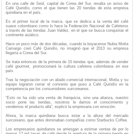
En una calle de Seúl, capital de Corea del Sur, resalta un aviso de
Café Quindío, como el que tienen las 20 tiendas de esta empresa
quindiana en el país.
Es el primer local de la marca, que se dedica a la venta del café
suave colombiano como lo hace la Federación Nacional de Cafeteros
a través de las tiendas Juan Valdez, en el que se busca conquistar el
continente asiático.
Hace un poco más de dos décadas, cuando la boyacense Nubia Motta
Camargo creó Café Quindío, no imaginó que el 2013 su empresa
llegaría a Corea del Sur.
Se trata entonces de la primera de 15 tiendas que, además de vender
café gourmet, promocionará la cultura cafetera colombiana en ese
país.
Tras la negociación con un aliado comercial internacional, Motta y su
equipo lograron cerrar el convenio que puso a Café Quindío en la
competencia por los consumidores surcoreanos.
“Esto no ha sido una venta de franquicia, sino una alianza, nuestro
socio pone las tiendas, nosotros le damos el conocimiento y
vendemos el producto allá”, explicó la empresaria con emoción.
Ahora, la marca quindiana busca estar a la altura del mercado
surcoreano, que antes dominaban compañías como Starbucks Coffee.
Los empresarios quindianos se arriesgan a estimar ventas de por lo
menos 17 mil tasas de café desde la apertura de la primera tienda en