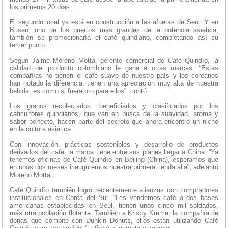
los primeros 20 días.
El segundo local ya está en construcción a las afueras de Seúl. Y en
Busan, uno de los puertos más grandes de la potencia asiática,
también se promocionaría el café quindiano, completando así su
tercer punto.
Según Jaime Moreno Motta, gerente comercial de Café Quindío, la
calidad del producto colombiano le gana a otras marcas. “Estas
compañías no tienen el café suave de nuestro país y los coreanos
han notado la diferencia, tienen una apreciación muy alta de nuestra
bebida, es como si fuera oro para ellos”, contó.
Los granos recolectados, beneficiados y clasificados por los
caficultores quindianos, que van en busca de la suavidad, aroma y
sabor perfecto, hacen parte del secreto que ahora encontró un nicho
en la cultura asiática.
Con innovación, prácticas sostenibles y desarrollo de productos
derivados del café, la marca tiene entre sus planes llegar a China. “Ya
tenemos oficinas de Café Quindío en Beijing (China), esperamos que
en unos dos meses inauguremos nuestra primera tienda allá”, adelantó
Moreno Motta.
Café Quindío también logró recientemente alianzas con compradores
institucionales en Corea del Sur. “Les vendemos café a dos bases
americanas establecidas en Seúl, tienen unos cinco mil soldados,
más otra población flotante. También a Krispy Kreme, la compañía de
donas que compite con Dunkin Donuts, ellos están utilizando Café