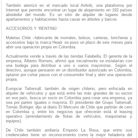
También aterrizó en el mercado local Airbnb, una plataforma por
Internet que permite encontrar un lugar de alojamiento en 192 países
alrededor del mundo. Es un sitio de alquiler de lugares desde
apartamentos y habitaciones hasta casas en árboles y barcos.
ACCESORIOS Y ‘RENTING’
Maletas Chile –fabricante de morrales, bolsos, carteras, loncheras y
accesorios bajo la marca Head- se puso un plazo de seis meses para
abrir una operación propia en Colombia.
Actualmente vende a través de las tiendas Falabella. El gerente de la
empresa, Alberto Romero, afirmó que inicialmente se instalarían con
una bodega para distribuir a uno o varios mayoristas. Según el
directivo, aunque pensaron en un distribuidor autorizado en Colombia,
optaron por cortar pasos con el consumidor final y abrir una operación
propia.
Europcar Tattersall, también de origen chileno, pero enfocada en
alquiler de vehículos y que está entre las más grandes de su sector
en ese país, busca un socio en Colombia para crear una empresa, ya
sea por partes iguales o mayoría. El presidente del Grupo Tattersall,
Tomás Bottiger, dijo al diario El Mercurio de Chile que partirán de cero
en Colombia y, entre los negocios que ofrecerán está el leasing
operativo (arrendamiento de flotas de vehículos, maquinarias y
equipos).
De Chile también arribaría Emporio La Rosa, que entre sus
credenciales tiene un reconocimiento como la mejor heladería del