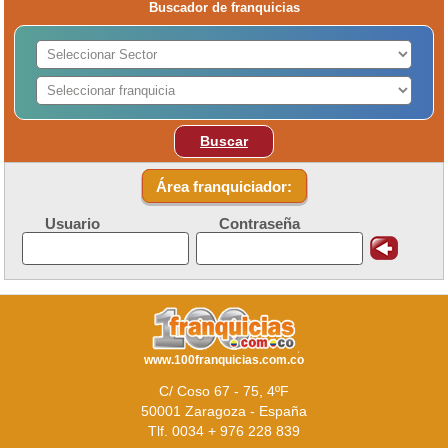
Buscador de franquicias
Buscar
Área franquiciador:
Usuario
Contraseña
www.100franquicias.com.co
C/ Coso 67 - 75, 4ºF
50001 Zaragoza - España
Tlf. 0034 + 976 228 839