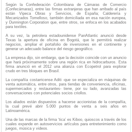
Según la Confederación Colombiana de Cámaras de Comercio
(Confecámaras), entre las firmas extranjeras que han arribado al país
están Vipeca Obras y Servicios, de España; Calderería y
Mecanizados Tomelloso, también domiciliada en esa nación europea,
y Dunnington Corporation que, entre otros, se enfoca en los acabados
para textiles.
A su vez, la petrolera estadounidense PanAtlantic anunció desde
Texas la apertura de oficina en Bogotá, que le permitirá realizar
negocios, ampliar el portafolio de inversiones en el continente y
generar un adecuado balance del riesgo geográfico.
La empresa dijo, sin embargo, que la decisión coincide con un anuncio
que hará próximamente sobre una región rica en hidrocarburos. Esta
firma anunció en el 2012 una alianza con Ecopetrol para explorar
crudo en tres bloques en Brasil.
La compañía costarricense Aditi -que se especializa en máquinas de
venta automática, entre otros, para tiendas de conveniencia, oficinas,
supermercados y restaurantes- tiene, por su lado, avanzadas las
conversaciones con potenciales socios criollos.
Los aliados están dispuestos a hacerse accionistas de la compañía,
la cual prevé abrir 5.000 puntos de venta a seis años en
Latinoamérica.
Una de las marcas de la firma ‘tica’ es Kiboo, quioscos a través de los
cuales expande en autoservicios artículos para entretenimiento como
juegos, música y videos.