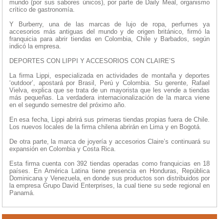
mundo (por sus sabores únicos), por parte de Daily Meal, organismo
crítico de gastronomía.
Y Burberry, una de las marcas de lujo de ropa, perfumes ya
accesorios más antiguas del mundo y de origen británico, firmó la
franquicia para abrir tiendas en Colombia, Chile y Barbados, según
indicó la empresa.
DEPORTES CON LIPPI Y ACCESORIOS CON CLAIRE’S
La firma Lippi, especializada en actividades de montaña y deportes
‘outdoor’, apostará por Brasil, Perú y Colombia. Su gerente, Rafael
Vielva, explica que se trata de un mayorista que les vende a tiendas
más pequeñas. La verdadera internacionalización de la marca viene
en el segundo semestre del próximo año.
En esa fecha, Lippi abrirá sus primeras tiendas propias fuera de Chile.
Los nuevos locales de la firma chilena abrirán en Lima y en Bogotá.
De otra parte, la marca de joyería y accesorios Claire’s continuará su
expansión en Colombia y Costa Rica.
Esta firma cuenta con 392 tiendas operadas como franquicias en 18
países. En América Latina tiene presencia en Honduras, República
Dominicana y Venezuela, en donde sus productos son distribuidos por
la empresa Grupo David Enterprises, la cual tiene su sede regional en
Panamá.