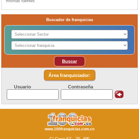
mismas fuentes.
Buscador de franquicias
Buscar
Área franquiciador:
Usuario
Contraseña
www.100franquicias.com.co
C/ Coso 67 - 75, 4ºF