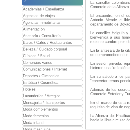
La canciller colombian
Comercio de la Alianza 
Academias / Enseñanza
El encuentro, en el q
Agencias de viajes
Antonio Meade e Ilde
Agencias inmobiliarias
departamento de Boyacá
Alimentación
La canciller Holguín y
Asesoría / Consultoría
bienvenida a sus homó
reciente cumbre preside
Bares / Cafés / Restaurantes
Belleza / Cuidado corporal
En la antesala de la ci
se comprometieron los p
Clínicas / Salud
Comercios varios
En sesión privada, rep
hicieron una "reflexión
Comunicaciones / Internet
Deportes / Gimnasios
En su saludo a los par
"concretar temas pendie
Estética / Cosmética
Hoteles
Además de los secretar
Comercio Exterior y Tur
Lavanderías / Arreglos
Mensajería / Transportes
En el marco de esta re
requisito de visa de ne
Moda complementos
La Alianza del Pacífic
Moda femenina
hacia la libre circulaci
Moda infantil
Moda masculina