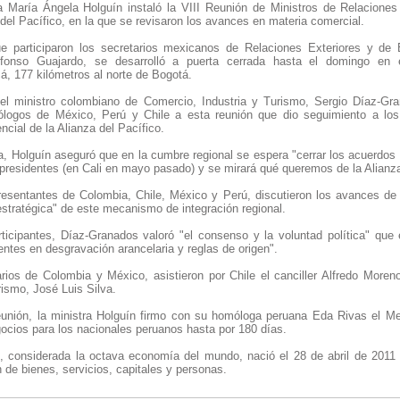
a María Ángela Holguín instaló la VIII Reunión de Ministros de Relaciones
del Pacífico, en la que se revisaron los avances en materia comercial.
ue participaron los secretarios mexicanos de Relaciones Exteriores y de
fonso Guajardo, se desarrolló a puerta cerrada hasta el domingo en 
, 177 kilómetros al norte de Bogotá.
 el ministro colombiano de Comercio, Industria y Turismo, Sergio Díaz-Gra
logos de México, Perú y Chile a esta reunión que dio seguimiento a los
ncial de la Alianza del Pacífico.
ta, Holguín aseguró que en la cumbre regional se espera "cerrar los acuerdos
residentes (en Cali en mayo pasado) y se mirará qué queremos de la Alianza 
resentantes de Colombia, Chile, México y Perú, discutieron los avances de 
 estratégica" de este mecanismo de integración regional.
ticipantes, Díaz-Granados valoró "el consenso y la voluntad política" que e
ntes en desgravación arancelaria y reglas de origen".
ios de Colombia y México, asistieron por Chile el canciller Alfredo Moreno
ismo, José Luis Silva.
unión, la ministra Holguín firmo con su homóloga peruana Eda Rivas el M
gocios para los nacionales peruanos hasta por 180 días.
o, considerada la octava economía del mundo, nació el 28 de abril de 2011
ón de bienes, servicios, capitales y personas.