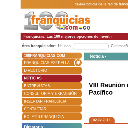
Nueva noticia de la red de franq
Franquicias. Las 100 mejores opciones de invertir
Área franquiciador:
Usuario
Contraseñ
100FRANQUICIAS.COM
Noticia -
FRANQUICIAS ESTRELLA
DIRECTORIO
NOTICIAS
VIII Reunión 
ENTREVISTAS
Pacífico
CONSULTORIA Y EXPANSIÓN
INSERTAR FRANQUICIA
CONTACTAR
BOLETÍN FRANQUICIA
02.02.2013
Directorio