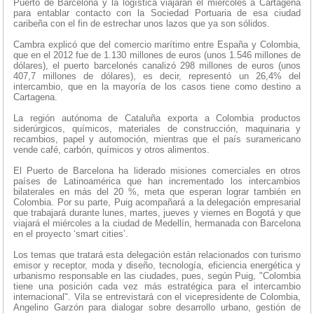
Puerto de Barcelona y la logística viajarán el miércoles a Cartagena
para entablar contacto con la Sociedad Portuaria de esa ciudad
caribeña con el fin de estrechar unos lazos que ya son sólidos.
Cambra explicó que del comercio marítimo entre España y Colombia,
que en el 2012 fue de 1.130 millones de euros (unos 1.546 millones de
dólares), el puerto barcelonés canalizó 298 millones de euros (unos
407,7 millones de dólares), es decir, representó un 26,4% del
intercambio, que en la mayoría de los casos tiene como destino a
Cartagena.
La región autónoma de Cataluña exporta a Colombia productos
siderúrgicos, químicos, materiales de construcción, maquinaria y
recambios, papel y automoción, mientras que el país suramericano
vende café, carbón, químicos y otros alimentos.
El Puerto de Barcelona ha liderado misiones comerciales en otros
países de Latinoamérica que han incrementado los intercambios
bilaterales en más del 20 %, meta que esperan lograr también en
Colombia. Por su parte, Puig acompañará a la delegación empresarial
que trabajará durante lunes, martes, jueves y viernes en Bogotá y que
viajará el miércoles a la ciudad de Medellín, hermanada con Barcelona
en el proyecto ‘smart cities’.
Los temas que tratará esta delegación están relacionados con turismo
emisor y receptor, moda y diseño, tecnología, eficiencia energética y
urbanismo responsable en las ciudades, pues, según Puig, "Colombia
tiene una posición cada vez más estratégica para el intercambio
internacional". Vila se entrevistará con el vicepresidente de Colombia,
Angelino Garzón para dialogar sobre desarrollo urbano, gestión de