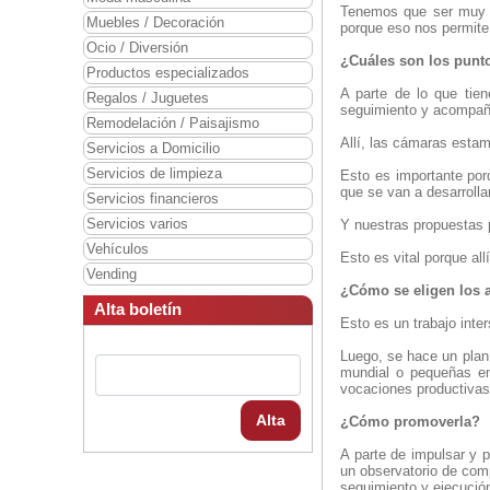
Tenemos que ser muy ef
Muebles / Decoración
porque eso nos permite
Ocio / Diversión
¿Cuáles son los punto
Productos especializados
A parte de lo que tien
Regalos / Juguetes
seguimiento y acompaña
Remodelación / Paisajismo
Allí, las cámaras esta
Servicios a Domicilio
Servicios de limpieza
Esto es importante por
que se van a desarrolla
Servicios financieros
Servicios varios
Y nuestras propuestas 
Vehículos
Esto es vital porque al
Vending
¿Cómo se eligen los 
Alta boletín
Esto es un trabajo inte
Luego, se hace un plan 
mundial o pequeñas em
vocaciones productivas
Alta
¿Cómo promoverla?
A parte de impulsar y p
un observatorio de com
seguimiento y ejecució