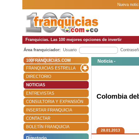
Nueva notic
Franquicias. Las 100 mejores opciones de invertir
Área franquiciador:
Usuario
Contraseñ
100FRANQUICIAS.COM
Noticia -
FRANQUICIAS ESTRELLA
DIRECTORIO
NOTICIAS
ENTREVISTAS
Colombia deb
CONSULTORIA Y EXPANSIÓN
INSERTAR FRANQUICIA
CONTACTAR
BOLETÍN FRANQUICIA
28.01.2013
Directorio