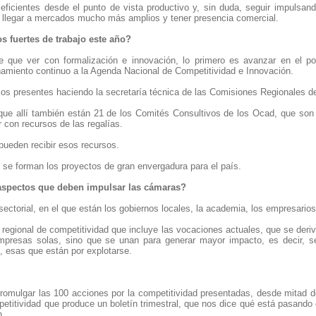
icientes desde el punto de vista productivo y, sin duda, seguir impulsando
 llegar a mercados mucho más amplios y tener presencia comercial.
s fuertes de trabajo este año?
e que ver con formalización e innovación, lo primero es avanzar en el po
miento continuo a la Agenda Nacional de Competitividad e Innovación.
mos presentes haciendo la secretaría técnica de las Comisiones Regionales d
que allí también están 21 de los Comités Consultivos de los Ocad, que son
r con recursos de las regalías.
pueden recibir esos recursos.
lí se forman los proyectos de gran envergadura para el país.
aspectos que deben impulsar las cámaras?
rsectorial, en el que están los gobiernos locales, la academia, los empresarios
regional de competitividad que incluye las vocaciones actuales, que se deri
presas solas, sino que se unan para generar mayor impacto, es decir, se
, esas que están por explotarse.
romulgar las 100 acciones por la competitividad presentadas, desde mitad de
petitividad que produce un boletín trimestral, que nos dice qué está pasand
n.