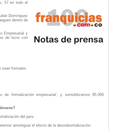
s, 57 en todo el
Julián Domínguez
ueguen dentro de
o Empresarial y
imo de lucro con
e sean formales.
 de formalización empresarial’, y sensibilizamos 85.000
ecámaras?
rialización del país.
emos amortiguar el efecto de la desindustrialización.