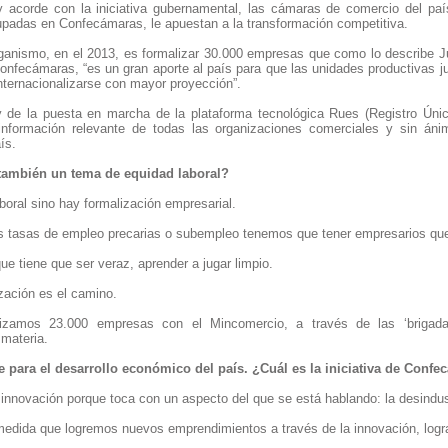
y acorde con la iniciativa gubernamental, las cámaras de comercio del paí
grupadas en Confecámaras, le apuestan a la transformación competitiva.
organismo, en el 2013, es formalizar 30.000 empresas que como lo describe 
Confecámaras, “es un gran aporte al país para que las unidades productivas j
internacionalizarse con mayor proyección”.
de la puesta en marcha de la plataforma tecnológica Rues (Registro Únic
 información relevante de todas las organizaciones comerciales y sin án
ís.
 también un tema de equidad laboral?
boral sino hay formalización empresarial.
s tasas de empleo precarias o subempleo tenemos que tener empresarios qu
ue tiene que ser veraz, aprender a jugar limpio.
zación es el camino.
izamos 23.000 empresas con el Mincomercio, a través de las ‘brigadas
 materia.
e para el desarrollo económico del país. ¿Cuál es la iniciativa de Conf
nnovación porque toca con un aspecto del que se está hablando: la desindust
medida que logremos nuevos emprendimientos a través de la innovación, lograr