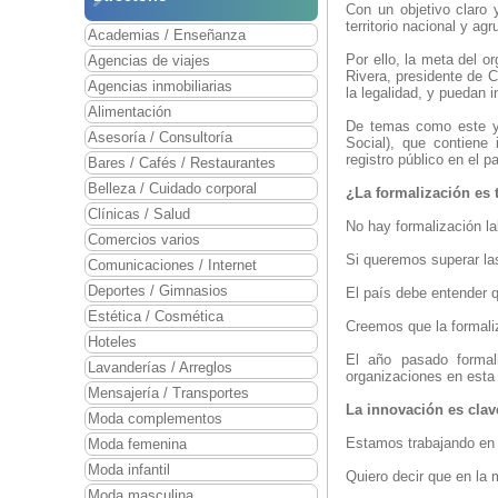
Con un objetivo claro 
territorio nacional y a
Academias / Enseñanza
Por ello, la meta del 
Agencias de viajes
Rivera, presidente de 
Agencias inmobiliarias
la legalidad, y puedan 
Alimentación
De temas como este y 
Asesoría / Consultoría
Social), que contiene
registro público en el pa
Bares / Cafés / Restaurantes
Belleza / Cuidado corporal
¿La formalización es
Clínicas / Salud
No hay formalización la
Comercios varios
Si queremos superar la
Comunicaciones / Internet
Deportes / Gimnasios
El país debe entender q
Estética / Cosmética
Creemos que la formali
Hoteles
El año pasado formal
Lavanderías / Arreglos
organizaciones en esta
Mensajería / Transportes
La innovación es clav
Moda complementos
Estamos trabajando en i
Moda femenina
Moda infantil
Quiero decir que en la 
Moda masculina