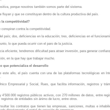
ositiva, porque nosotros también somos parte del sistema.
fluyan y que se constituyan dentro de la cultura productiva del país.
 la competitividad?
 conspiran contra la competitividad.
del país; dos, deficiencias en la educación; tres, deficiencias en el funcionami
nto, lo que pueda ocurrir con el paro de la justicia.
ia eficiente, tendremos dificultad para atraer inversión, para generar confian
ación, en la que hay que trabajar mucho.
o que potencializa el desarrollo
 este año, el país cuenta con una de las plataformas tecnológicas en Inte
.
Único Empresarial y Social, Rues, que facilita información, registros y trá
 4’500.000 registros públicos activos, con 270 millones de datos, entre regis
registros de entidades sin ánimo de lucro, entre otros.
ultar los contratos que tienen las empresas, sanciones, multas e inhabil
ede directamente al portal de creación de empresas.