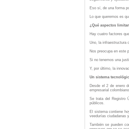
Eso sí, de una forma p
Lo que queremos es que 
¿Qué aspectos limitan
Hay cuatro factores que
Uno, la infraestructura 
Nos preocupa en este pu
Si no tenemos una justic
Y, por último, la innov
Un sistema tecnológic
Desde el 2 de enero de
empresarial colombiano
Se trata del Registro 
públicos.
El sistema contiene hoy
veedurías ciudadanas y 
También se pueden cons
www.rues.org.co se acc