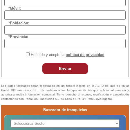
*Móvil:
*Población:
*Provincia:
He leído y acepto la
política de privacidad
Enviar
Los datos facilitados serán registrados en un fichero inscrito en la AEPD del que es titular
Portal 100Franquicias S.L.. Se cederán a las franquicias de las que solicite información y
autoriza a recibir información comercial. Tiene derecho al acceso, rectificación y cancelación
contactando con Portal 100Franquicias S.L. C/ Coso 67-75, 4ºF, 50001(Zaragoza).
Buscador de franquicias