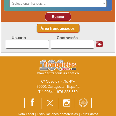
Buscar
Área franquiciador:
Usuario
Contraseña
www.100franquicias.com.co
C/ Coso 67 - 75, 4ºF
50001 Zaragoza - España
Tlf. 0034 + 976 228 839
Nota Legal
|
Estipulaciones comerciales
|
Otros datos