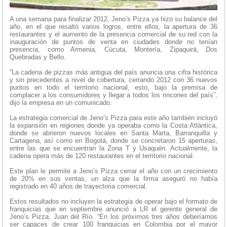
A una semana para finalizar 2012, Jeno’s Pizza ya hizo su balance del
año, en el que resaltó varios logros, entre ellos, la apertura de 36
restaurantes y el aumento de la presencia comercial de su red con la
inauguración de puntos de venta en ciudades donde no tenían
presencia, como Armenia, Cúcuta, Montería, Zipaquirá, Dos
Quebradas y Bello.
“La cadena de pizzas más antigua del país anuncia una cifra histórica
y sin precedentes a nivel de cobertura, cerrando 2012 con 36 nuevos
puntos en todo el territorio nacional, esto, bajo la premisa de
complacer a los consumidores y llegar a todos los rincones del país”,
dijo la empresa en un comunicado.
La estrategia comercial de Jeno’s Pizza para este año también incluyó
la expansión en regiones donde ya operaba como la Costa Atlántica,
donde se abrieron nuevos locales en Santa Marta, Barranquilla y
Cartagena, así como en Bogotá, donde se concretaron 15 aperturas,
entre las que se encuentran la Zona T y Usaquén. Actualmente, la
cadena opera más de 120 restaurantes en el territorio nacional.
Este plan le permite a Jeno’s Pizza cerrar el año con un crecimiento
de 20% en sus ventas, un alza que la firma aseguró no había
registrado en 40 años de trayectoria comercial.
Estos resultados no incluyen la estrategia de operar bajo el formato de
franquicias que en septiembre anunció a LR el gerente general de
Jeno’s Pizza, Juan del Río. “En los próximos tres años deberíamos
ser capaces de crear 100 franquicias en Colombia por el mayor