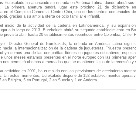
as Eurekakids ha anunciado su entrada en América Latina, donde abrirá sus 
s. La primera apertura tendrá lugar este próximo 21 de diciembre 
ca en el Complejo Comercial Centro Chia, uno de los centros comerciales de 
gotá
, gracias a su amplia oferta de ocio familiar e infantil.
el inicio de la actividad de la cadena en Latinoamérica, y su expansión
ugar a lo largo de 2013. Eurekakids abrirá su segundo establecimiento en Bo
ne previsto abrir hasta 20 establecimientos repartidos entre Colombia, Chile,
yol, Director General de Eurekakids, la entrada en América Latina signi
o hacia la internacionalización de la cadena de jugueterías. “Nuestra presen
quí ya somos una de las compañías líderes en juguetes educativos, especia
e unos meses estamos presentes en el norte europeo con las primeras aper
a nos permitirá abrirnos a mercados que se mantienen lejos de la recesión y 
 su actividad en 2001, ha cumplido con las previsiones de crecimiento marc
ras. En estos momentos, Eurekakids dispone de 132 establecimientos operativ
 5 en Bélgica, 5 en Portugal, 2 en Suecia y 1 en Andorra.