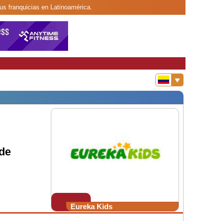
us franquicias en Latinoamérica.
de
Eureka Kids