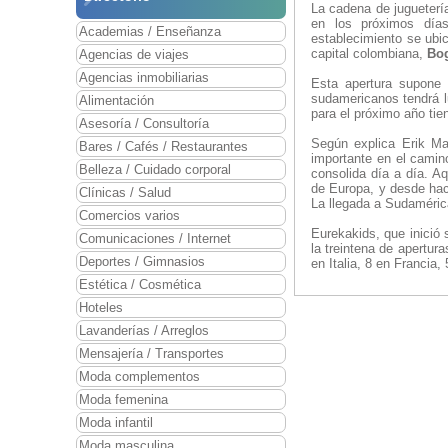
La cadena de jugueterí
en los próximos día
Academias / Enseñanza
establecimiento se ubi
capital colombiana,
Bo
Agencias de viajes
Agencias inmobiliarias
Esta apertura supone 
sudamericanos tendrá l
Alimentación
para el próximo año tie
Asesoría / Consultoría
Según explica Erik Ma
Bares / Cafés / Restaurantes
importante en el camin
Belleza / Cuidado corporal
consolida día a día. A
de Europa, y desde hac
Clínicas / Salud
La llegada a Sudaméric
Comercios varios
Eurekakids, que inició
Comunicaciones / Internet
la treintena de apertu
Deportes / Gimnasios
en Italia, 8 en Francia,
Estética / Cosmética
Hoteles
Lavanderías / Arreglos
Mensajería / Transportes
Moda complementos
Moda femenina
Moda infantil
Moda masculina