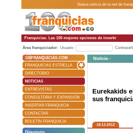
Nueva noticia de la red de fran
Franquicias. Las 100 mejores opciones de invertir
Área franquiciador:
Usuario
Contraseñ
100FRANQUICIAS.COM
Noticia -
FRANQUICIAS ESTRELLA
DIRECTORIO
NOTICIAS
ENTREVISTAS
Eurekakids e
CONSULTORIA Y EXPANSIÓN
sus franquic
INSERTAR FRANQUICIA
CONTACTAR
BOLETÍN FRANQUICIA
18.12.2012
Directorio