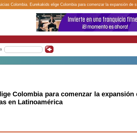
quicias Colombia. Eurekakids elige Colombia para comenzar la expansión de s
a
lige Colombia para comenzar la expansión 
ias en Latinoamérica