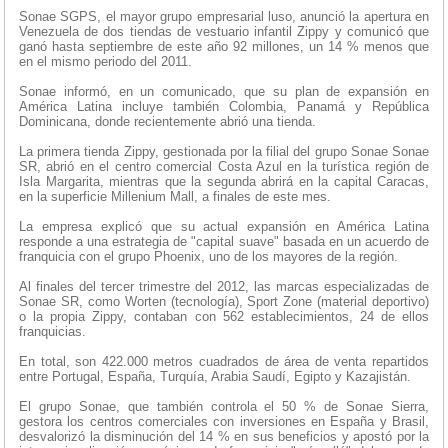
Sonae SGPS, el mayor grupo empresarial luso, anunció la apertura en
Venezuela de dos tiendas de vestuario infantil Zippy y comunicó que
ganó hasta septiembre de este año 92 millones, un 14 % menos que
en el mismo periodo del 2011.
Sonae informó, en un comunicado, que su plan de expansión en
América Latina incluye también Colombia, Panamá y República
Dominicana, donde recientemente abrió una tienda.
La primera tienda Zippy, gestionada por la filial del grupo Sonae Sonae
SR, abrió en el centro comercial Costa Azul en la turística región de
Isla Margarita, mientras que la segunda abrirá en la capital Caracas,
en la superficie Millenium Mall, a finales de este mes.
La empresa explicó que su actual expansión en América Latina
responde a una estrategia de "capital suave" basada en un acuerdo de
franquicia con el grupo Phoenix, uno de los mayores de la región.
Al finales del tercer trimestre del 2012, las marcas especializadas de
Sonae SR, como Worten (tecnología), Sport Zone (material deportivo)
o la propia Zippy, contaban con 562 establecimientos, 24 de ellos
franquicias.
En total, son 422.000 metros cuadrados de área de venta repartidos
entre Portugal, España, Turquía, Arabia Saudí, Egipto y Kazajistán.
El grupo Sonae, que también controla el 50 % de Sonae Sierra,
gestora los centros comerciales con inversiones en España y Brasil,
desvalorizó la disminución del 14 % en sus beneficios y apostó por la