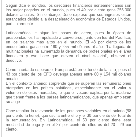
Según dice el sondeo, los directores financieros norteamericanos son
los mejor pagados en el mundo, pues el 49 por ciento gana 255.000
dólares anuales. Sin embargo, Dono expresó que sus ingresos están
estancados debido a la desaceleración económica de Estados Unidos,
particularmente.
Latinoamérica le sigue los pasos de cerca, pues la época de
prosperidad los ha impulsado a convertirse, junto con los del Pacífico,
en los salarios más altos en el mundo. El 48 por ciento de los
encuestados gana entre 190 y 255 mil dólares al año. “La llegada de
multinacionales ha aumentado la demanda de profesionales en el área
financiera y eso hace que crezca el nivel salarial”, observó el
directivo.
Como habría de esperarse, Europa está en el fondo de la lista, pues el
43 por ciento de los CFO devenga apenas entre 80 y 154 mil dólares
anuales.
En el contexto anterior, sorprende que se superen las remuneraciones
otorgadas en los países asiáticos, especialmente por el valor y
volumen de esos mercados, lo que el vocero explica por la madurez
que tienen frente a los países latinoamericanos, que apenas empiezan
su auge.
Cabe resaltar la relevancia de las porciones variables en el salario (98
por ciento la tiene), que oscila entre el 5 y el 30 por ciento del total de
la remuneración. En Latinoamérica, el 50 por ciento tiene esta
modalidad de paga y en el 27 por ciento de ellos es del 20 - 29 por
ciento.