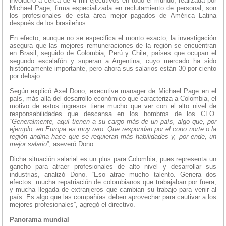
involucró a cerca de 4 mil ejecutivos en todo el mundo, realizada por
Michael Page, firma especializada en reclutamiento de personal, son
los profesionales de esta área mejor pagados de América Latina
después de los brasileños.
En efecto, aunque no se especifica el monto exacto, la investigación
asegura que las mejores remuneraciones de la región se encuentran
en Brasil, seguido de Colombia, Perú y Chile, países que ocupan el
segundo escalafón y superan a Argentina, cuyo mercado ha sido
históricamente importante, pero ahora sus salarios están 30 por ciento
por debajo.
Según explicó Axel Dono, executive manager de Michael Page en el
país, más allá del desarrollo económico que caracteriza a Colombia, el
motivo de estos ingresos tiene mucho que ver con el alto nivel de
responsabilidades que descansa en los hombros de los CFO.
“
Generalmente, aquí tienen a su cargo más de un país, algo que, por
ejemplo, en Europa es muy raro. Que respondan por el cono norte o la
región andina hace que se requieran más habilidades y, por ende, un
mejor salario
”, aseveró Dono.
Dicha situación salarial es un plus para Colombia, pues representa un
gancho para atraer profesionales de alto nivel y desarrollar sus
industrias, analizó Dono. “Eso atrae mucho talento. Genera dos
efectos: mucha repatriación de colombianos que trabajaban por fuera,
y mucha llegada de extranjeros que cambian su trabajo para venir al
país. Es algo que las compañías deben aprovechar para cautivar a los
mejores profesionales”, agregó el directivo.
Panorama mundial