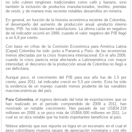
no sólo cubren renglones tradicionales como café y banano, sino
también la inclusión de productos manufacturados, textiles, prendas
de vestir, y de manera más reciente notables desarrollos en minería.
En general, en función de la historia económica reciente de Colombia,
el desempeño del aumento de producción anual -producto interno
bruto, PIB- ha sido bastante satisfactorio. La última caída en negativo
de tal indicador ocurrió en 1999, cuando el valor negativo del PIB llegó
a un 6,8 por ciento.
Con base en cifras de la Comisión Económica para América Latina
(Cepal) Colombia ha sido -junto a Panamá y Perú- de las economías
menos afectadas por la crisis financiera internacional. En el año 2009,
cuando la crisis parecía estar afectando a Latinoamérica con mayor
intensidad, el descenso de la producción anual de Colombia no llegó a
ser deficitaria.
Aunque poco, el crecimiento del PIB para ese año fue de 1.5 por
ciento; para 2011, tal indicador creció en 5,5 por ciento. Esta ha sido
la evidencia de un manejo cuando menos prudente de las variables
macroeconómicas del país.
Para Colombia
, el ingreso derivado del total de exportaciones que se
han realizado en el período comprendido de 2009 a 2011, han
mostrado un notable crecimiento. Han pasado de ser US$34.218
millones en 2009, a un poco más de US$56.000 millones en 2011. Lo
cual es un alza notable que ha traído importantes beneficios al país.
Nótese además que ese repunte se logra en un escenario en el cual el
peso colombiano muestra rasgos de apreciación monetaria y con ello